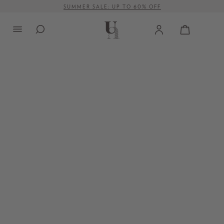
SUMMER SALE: UP TO 60% OFF
alt springen
VERSANDKOSTENFREI AB 500 €