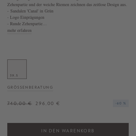
Zehenpartie und der weiche Riemen zeichnen das zeitlose Design aus.
- Sandalen 'Canal' in Grün
- Logo Einprägungen
- Runde Zehenpartie
- Elegante Sohle
mehr erfahren
39,5
GRÖSSENBERATUNG
740,00 €
296,00 €
-60 %
IN DEN WARENKORB