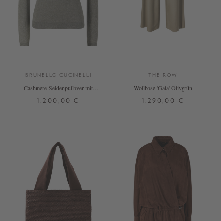
BRUNELLO CUCINELLI
THE ROW
Cashmere-Seidenpullover mit
Wollhose 'Gala' Olivgrün
Rollkragen Grün
1.200,00 €
1.290,00 €
S
M
L
XL
34
+ WEITERE FARBEN
DETAILS
DETAILS