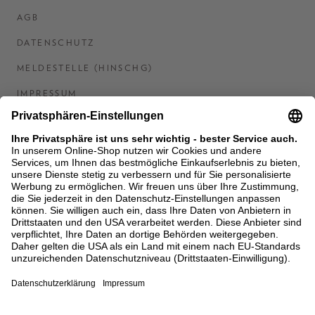
AGB
DATENSCHUTZ
MELDESTELLE (HINSCHG)
IMPRESSUM
BARRIEREFREIHEITSERKLÄRUNG
KONTAKT
COOKIES
MEN'S WORLD: BRAUN HAMBURG
Ein Unternehmen der Unger GmbH & Co. KG
*BIS 31.08.26 EINMALIG EINLÖSBAR AB EINEM
EINKAUF VON 400 € NACH RETOURE, NICHT
ANWENDBAR AUF BEREITS GETÄTIGTE
BESTELLUNGEN. ABZUG ERFOLGT NACH EINGABE IM