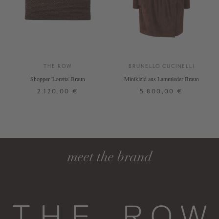
THE ROW
BRUNELLO CUCINELLI
Shopper 'Loretta' Braun
Minikleid aus Lammleder Braun
2.120,00 €
5.800,00 €
ONE SIZE
34
36
38
DETAILS
DETAILS
meet the brand