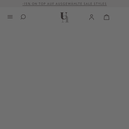
-15% ON TOP AUF AUSGEWÄHLTE SALE STYLES
alt springen
VERSANDKOSTENFREI AB 500 €