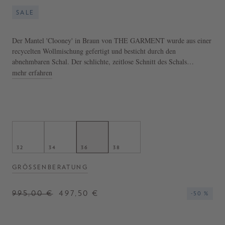
SALE
Der Mantel 'Clooney' in Braun von THE GARMENT wurde aus einer
recycelten Wollmischung gefertigt und besticht durch den
abnehmbaren Schal. Der schlichte, zeitlose Schnitt des Schals
ermöglicht verschiedene Tragevarianten und individuelle
mehr erfahren
Stylingoptionen. Eine längliche Silhouette und ein klassischer
Reverskragen verleihen dem Mantel einen modernen und zugleich
zeitlosen Charakter.
- Mantel 'Clooney Man Coat x Scarf' in Braun
- Lange Passform
- Abnehmbarer Schal
32
34
36
38
- Reverskragen
- Einreihige Knopfleiste
GRÖSSENBERATUNG
- Zwei Leistentaschen
995,00 €
497,50 €
-50 %