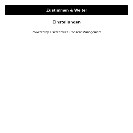
SALE
SALE
HIGH SPORT
AEYDE
Stoffhose 'Geo Long Kick' Schwarz
Ballerina 'Cassy' aus Nappaleder
Schwarz
935,00 €
467,50 €
295,00 €
147,50 €
XS
S
M
L
XL
37
37,5
38
38,5
39
39,5
40
40,5
41
DETAILS
DETAILS
KLEIDUNG
MÄNTEL
WOLLMÄNTEL
WOLLMANTEL 'CLOONEY' MIT SCHAL BRAUN