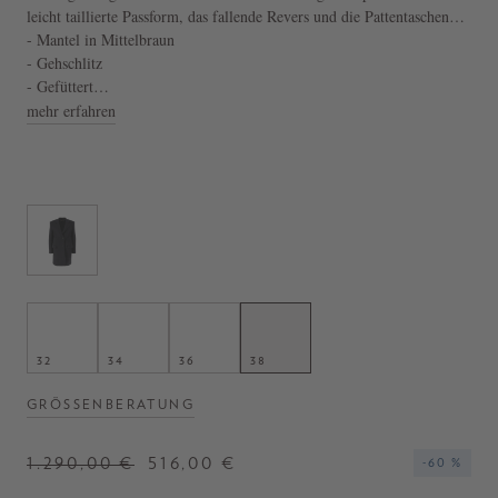
leicht taillierte Passform, das fallende Revers und die Pattentaschen
zeichnen das komfortable Design aus. Der strukturierte Schnitt und die
- Mantel in Mittelbraun
geknöpften Ärmelabschlüsse vollendet das Modell.
- Gehschlitz
- Gefüttert
- Markante Schultern
mehr erfahren
32
34
36
38
GRÖSSENBERATUNG
1.290,00 €
516,00 €
-60 %