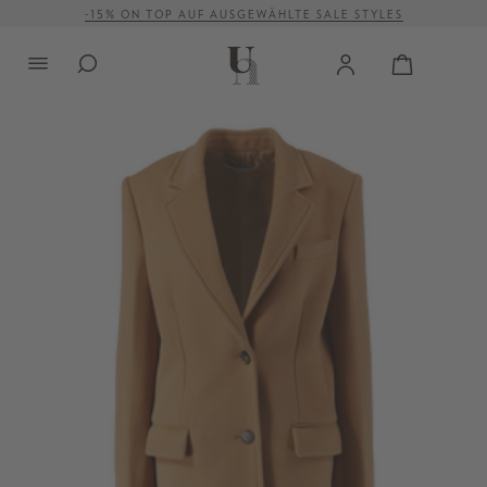
-15% ON TOP AUF AUSGEWÄHLTE SALE STYLES
alt springen
VERSANDKOSTENFREI AB 500 €