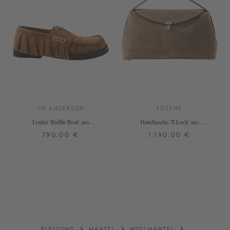
JW ANDERSON
TOTEME
Loafer 'Ruffle Boat' aus
Handtasche 'T-Lock' aus
Veloursleder Cognac
Rindveloursleder Hellbraun
790,00 €
1.190,00 €
38
39
40
41
ONE SIZE
+ WEITERE FARBEN
DETAILS
DETAILS
KLEIDUNG
MÄNTEL
WOLLMÄNTEL