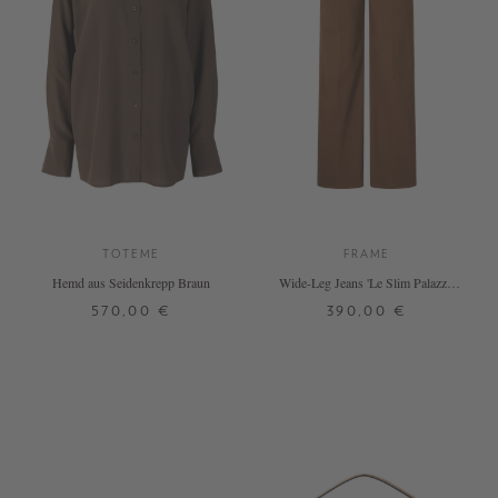
TOTEME
FRAME
Hemd aus Seidenkrepp Braun
Wide-Leg Jeans 'Le Slim Palazzo'
Braun
570,00 €
390,00 €
32
34
36
38
24
25
26
27
28
29
30
DETAILS
DETAILS