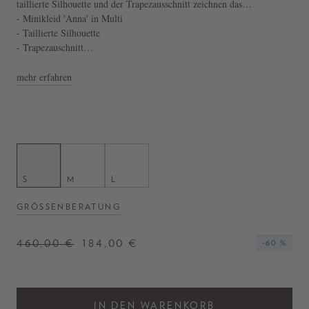
taillierte Silhouette und der Trapezausschnitt zeichnen das
sommerliche Modell aus. Die Stickerei am Ausschnitt und den
- Minikleid 'Anna' in Multi
Manschetten setzt einen verspielten Akzent.
- Taillierte Silhouette
- Trapezauschnitt
- Handgefertigt
mehr erfahren
S
M
L
GRÖSSENBERATUNG
460,00 €
184,00 €
-60 %
IN DEN WARENKORB