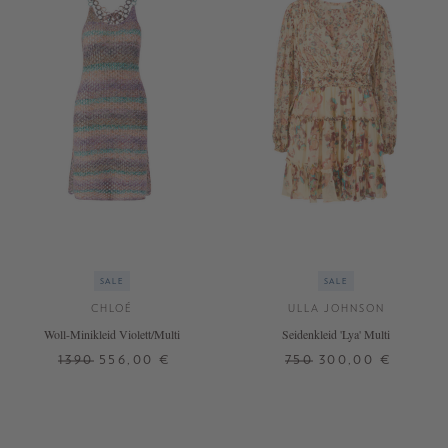
SALE
SALE
CHLOÉ
ULLA JOHNSON
Woll-Minikleid Violett/Multi
Seidenkleid 'Lya' Multi
1390
556,00 €
750
300,00 €