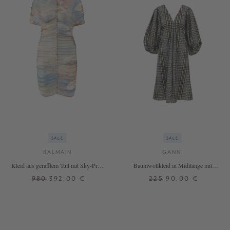
SALE
SALE
BALMAIN
GANNI
Kleid aus gerafftem Tüll mit Sky-Print
Baumwollkleid in Midilänge mit
Multi
Ballonärmeln und Checkmuster Multi
980
392,00 €
225
90,00 €