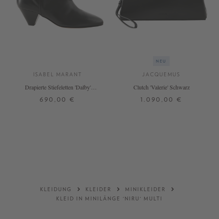
NEU
ISABEL MARANT
JACQUEMUS
Drapierte Stiefeletten 'Dalby'
Clutch 'Valerie' Schwarz
Schwarz
690,00 €
1.090,00 €
38
39
40
41
ONE SIZE
DETAILS
DETAILS
KLEIDUNG
KLEIDER
MINIKLEIDER
KLEID IN MINILÄNGE 'NIRU' MULTI