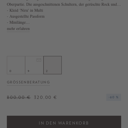
Oberpartie. Die ausgeschnittenen Schultern, der gerüschte Rock und
die aufgebauschten Puffärmel, welche ebenfalls mit Raffungen verziert
- Kleid 'Niru' in Multi
wurden, vollenden dieses romantische Modell.
- Ausgestellte Passform
- Minilänge
- Hergestellt in Europa
mehr erfahren
0
1
2
GRÖSSENBERATUNG
800,00 €
320,00 €
-60 %
IN DEN WARENKORB