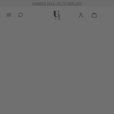
SUMMER SALE: UP TO 60% OFF
alt springen
VERSANDKOSTENFREI AB 500 €