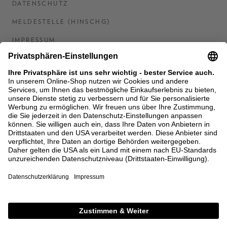
DATENSCHUTZ
MELDESTELLE (HINSCHG)
IMPRESSUM
BARRIEREFREIHEITSERKLÄRUNG
KONTAKT
COOKIES
MEN'S WORLD: BRAUN HAMBURG
Ein Unternehmen der Unger GmbH & Co. KG
*BIS 31.08.26 EINMALIG EINLÖSBAR AB EINEM
EINKAUF VON 400 € NACH RETOURE, NICHT
ANWENDBAR AUF BEREITS GETÄTIGTE
BESTELLUNGEN. ABZUG ERFOLGT NACH EINGABE IM
CHECKOUT. GUTSCHEINE, REDUZIERTE ARTIKEL
SOWIE VEREINZELTE MARKEN SIND VON DER
AKTION AUSGESCHLOSSEN.