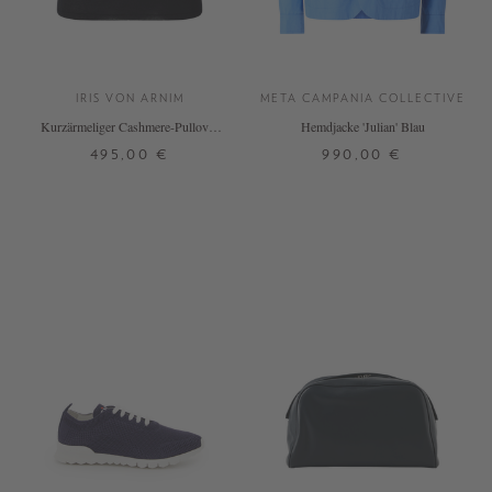
IRIS VON ARNIM
META CAMPANIA COLLECTIVE
Kurzärmeliger Cashmere-Pullover
Hemdjacke 'Julian' Blau
'Lily' Navy
495,00 €
990,00 €
M
L
M
L
+ WEITERE FARBEN
DETAILS
DETAILS