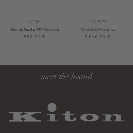
KITON
THE ROW
Running-Sneaker 'FIT' Marineblau
Clutch 'Leila' Marineblau
590,00 €
3.040,00 €
37
ONE SIZE
DETAILS
DETAILS
meet the brand