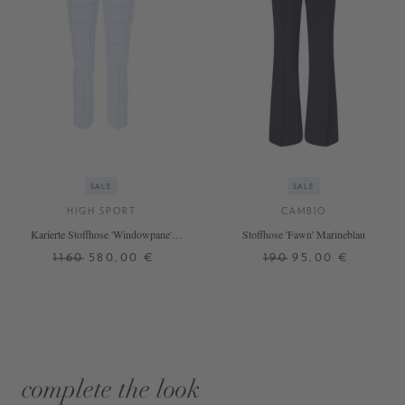
SALE
SALE
HIGH SPORT
CAMBIO
Karierte Stoffhose 'Windowpane'
Stoffhose 'Fawn' Marineblau
Hellblau
1160
580,00 €
190
95,00 €
complete the look