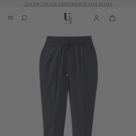
-15% ON TOP AUF AUSGEWÄHLTE SALE STYLES
alt springen
VERSANDKOSTENFREI AB 500 €