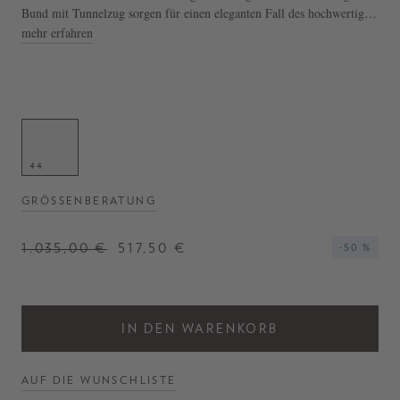
Bund mit Tunnelzug sorgen für einen eleganten Fall des hochwertigen
Stoffes. Die seitlichen Eingrifftaschen und die rückseitigen
mehr erfahren
Paspeltaschen mit Knopfverschluss runden das Design stilvoll ab.
- Hose in Blau
- Umgeschlagener Saum
- Paspeltaschen
44
GRÖSSENBERATUNG
1.035,00 €
517,50 €
-50 %
IN DEN WARENKORB
AUF DIE WUNSCHLISTE