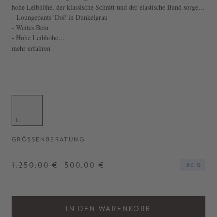
hohe Leibhöhe, der klassische Schnitt und der elastische Bund sorgen
für einen stilvollen Look.
- Loungepants 'Doi' in Dunkelgrau
- Weites Bein
- Hohe Leibhöhe
- Elastischer Bund
mehr erfahren
- Seitliche Eingrifftaschen
L
GRÖSSENBERATUNG
1.250,00 €
500,00 €
-60 %
IN DEN WARENKORB