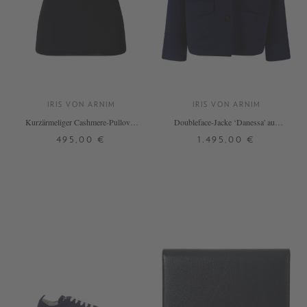
IRIS VON ARNIM
IRIS VON ARNIM
Kurzärmeliger Cashmere-Pullover
Doubleface-Jacke ‘Danessa' aus
'Lily' Navy
Wolle und Cashmere Ocean
495,00 €
1.495,00 €
M
L
34
36
38
40
42
+ WEITERE FARBEN
+ WEITERE FARBEN
DETAILS
DETAILS