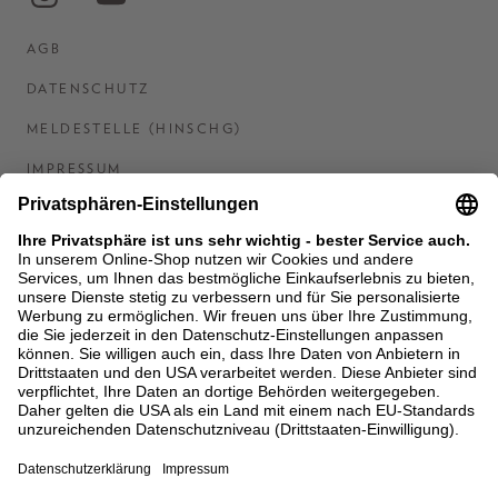
AGB
DATENSCHUTZ
MELDESTELLE (HINSCHG)
IMPRESSUM
BARRIEREFREIHEITSERKLÄRUNG
KONTAKT
COOKIES
MEN'S WORLD: BRAUN HAMBURG
Ein Unternehmen der Unger GmbH & Co. KG
*BIS 31.08.26 EINMALIG EINLÖSBAR AB EINEM
EINKAUF VON 400 € NACH RETOURE, NICHT
ANWENDBAR AUF BEREITS GETÄTIGTE