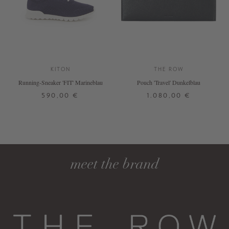
KITON
THE ROW
Running-Sneaker 'FIT' Marineblau
Pouch 'Travel' Dunkelblau
590,00 €
1.080,00 €
37
ONE SIZE
+ WEITERE FARBEN
DETAILS
DETAILS
meet the brand