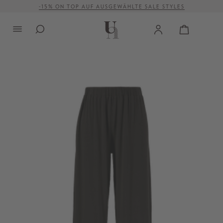
-15% ON TOP AUF AUSGEWÄHLTE SALE STYLES
alt springen
VERSANDKOSTENFREI AB 500 €