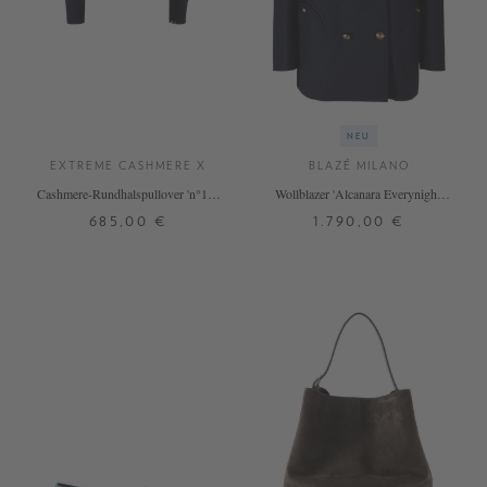
NEU
EXTREME CASHMERE X
BLAZÉ MILANO
Cashmere-Rundhalspullover 'n°167
Wollblazer 'Alcanara Everynight'
Please' Marineblau
Marineblau
685,00 €
1.790,00 €
ONE SIZE
00
0
1
2
3
+ WEITERE FARBEN
DETAILS
DETAILS