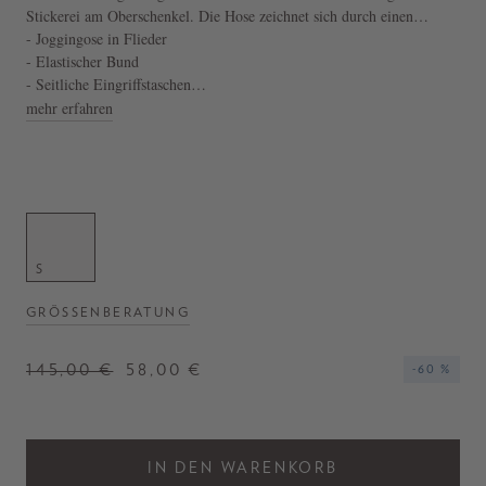
Stickerei am Oberschenkel. Die Hose zeichnet sich durch einen
elatsischen Bund, eine lockere Passform und seitliche Eingriffstaschen
- Joggingose in Flieder
aus. Die melierte Farbgebung vollendet den lässigen Look.
- Elastischer Bund
- Seitliche Eingriffstaschen
- Lockere Passform
mehr erfahren
- Melierte Farbgebung
S
GRÖSSENBERATUNG
145,00 €
58,00 €
-60 %
IN DEN WARENKORB