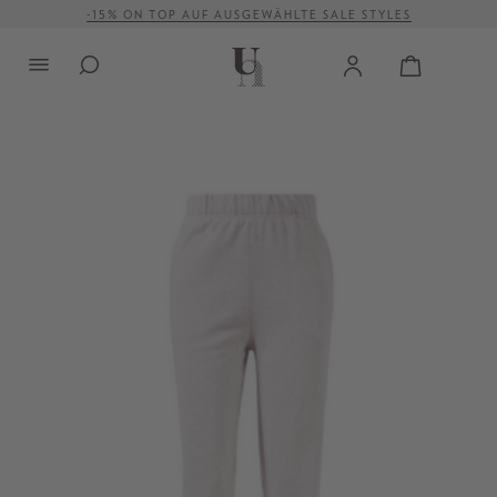
-15% ON TOP AUF AUSGEWÄHLTE SALE STYLES
alt springen
VERSANDKOSTENFREI AB 500 €