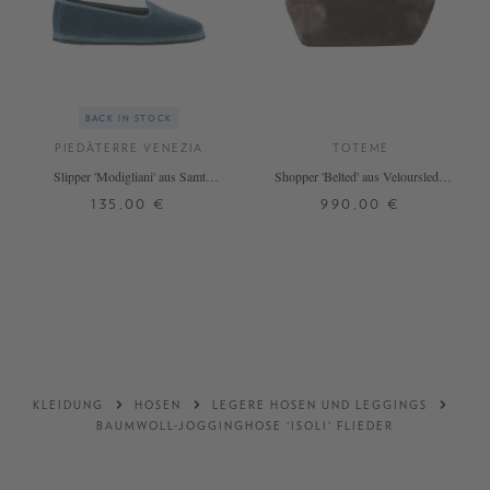
BACK IN STOCK
PIEDÀTERRE VENEZIA
TOTEME
Slipper 'Modigliani' aus Samt
Shopper 'Belted' aus Veloursleder
Azzurro Adriatico
Grau
135,00 €
990,00 €
37
38
39
42
ONE SIZE
+ WEITERE FARBEN
DETAILS
DETAILS
KLEIDUNG
HOSEN
LEGERE HOSEN UND LEGGINGS
BAUMWOLL-JOGGINGHOSE 'ISOLI' FLIEDER