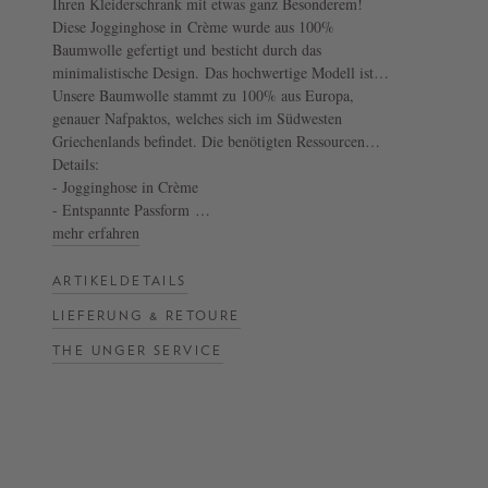
Ihren Kleiderschrank mit etwas ganz Besonderem!
Diese Jogginghose in Crème wurde aus 100%
NOW
Baumwolle gefertigt und besticht durch das
minimalistische Design. Das hochwertige Modell ist
LIVE:
mit einer schmal zulaufenden Passform versehen,
Unsere Baumwolle stammt zu 100% aus Europa,
UNGER
welche von engen Strickbündchen und einem
genauer Nafpaktos, welches sich im Südwesten
COLLECTION
formgebenden Tunnelzug definiert wird. Die seitlichen
Griechenlands befindet. Die benötigten Ressourcen
F/W
Eingrifftaschen perfektionieren diesen legeren Look
werden bei den Bauern vor Ort eingekauft, in einer
Details:
26
und schaffen einen stimmigen Abschluss.
lokalen Spinnerei gekämmt und letztlich versponnen.
- Jogginghose in Crème
Anschließend werden die Materialien in Deutschland
- Entspannte Passform
auf originalen Rundwirkmaschinen gefertigt, wodurch
- Strickbündchen
mehr erfahren
sie eine außergewöhnliche und einzigartige Struktur
- Tunnelzug
erhalten.
- Seitliche Eingrifftaschen
ARTIKELDETAILS
- Reine Baumwolle
LIEFERUNG & RETOURE
- Hergestellt in Deutschland
THE UNGER SERVICE