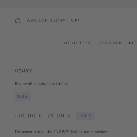
springen
Zur Hauptnavigation springen
beliebte
themen
NEUHEITEN
DESIGNER
KL
SUMMER
SALE:
UP
uzwei
TO
60%
Baumwoll-Jogginghose Crème
OFF
SALE
SHOP
ALL
190,00 €
76,00 €
-60 %
NEW
IN
Die neuen Artikel der UxZWEI Kollektion bereichern
STYLES