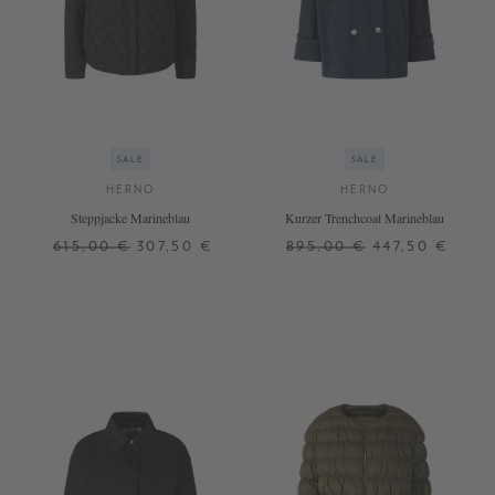
SALE
SALE
HERNO
HERNO
Steppjacke Marineblau
Kurzer Trenchcoat Marineblau
615,00 €
307,50 €
895,00 €
447,50 €
36
40
42
38
40
42
+ WEITERE FARBEN