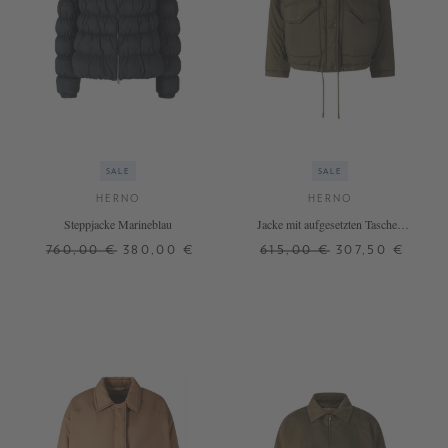
SALE
SALE
HERNO
HERNO
Steppjacke Marineblau
Jacke mit aufgesetzten Taschen
Olivgrün
760,00 €
380,00 €
615,00 €
307,50 €
40
42
40
42
+ WEITERE FARBEN
+ WEITERE FARBEN