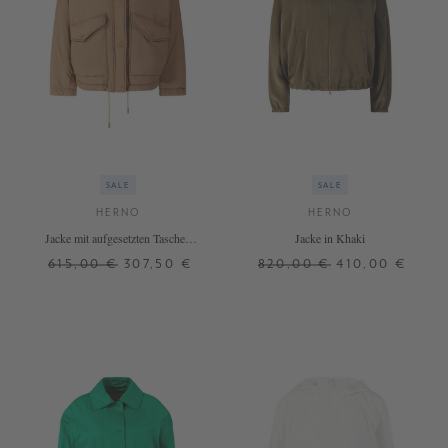
SALE
SALE
HERNO
HERNO
Jacke mit aufgesetzten Taschen
Jacke in Khaki
Beige
615,00 €
307,50 €
820,00 €
410,00 €
38
40
42
38
40
+ WEITERE FARBEN