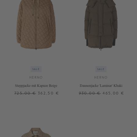
SALE
SALE
HERNO
HERNO
Steppjacke mit Kapuze Beige
Daunenjacke 'Laminar' Khaki
725,00 €
362,50 €
930,00 €
465,00 €
42
44