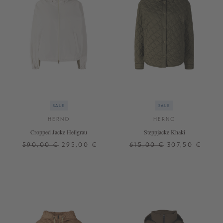
SALE
SALE
HERNO
HERNO
Cropped Jacke Hellgrau
Steppjacke Khaki
590,00 €
295,00 €
615,00 €
307,50 €
42
42
+ WEITERE FARBEN