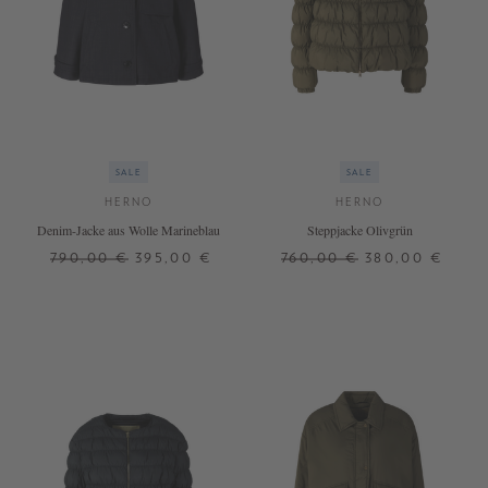
SALE
SALE
HERNO
HERNO
Denim-Jacke aus Wolle Marineblau
Steppjacke Olivgrün
790,00 €
395,00 €
760,00 €
380,00 €
34
36
38
40
44
40
42
+ WEITERE FARBEN