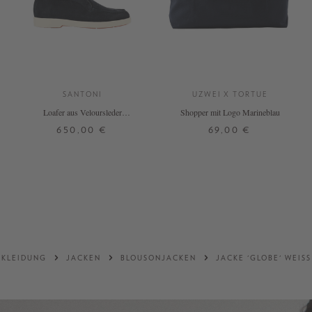
SANTONI
UZWEI X TORTUE
Loafer aus Veloursleder
Shopper mit Logo Marineblau
Marineblau
650,00 €
69,00 €
36
37
37,5
38
38,5
39
ONE SIZE
40
DETAILS
DETAILS
KLEIDUNG
JACKEN
BLOUSONJACKEN
JACKE 'GLOBE' WEISS