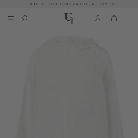
-15% ON TOP AUF AUSGEWÄHLTE SALE STYLES
alt springen
VERSANDKOSTENFREI AB 500 €