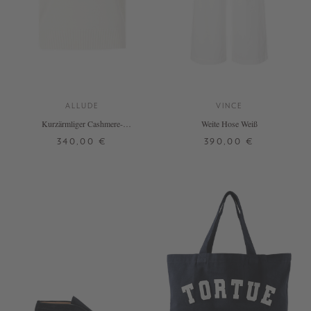
ALLUDE
VINCE
Kurzärmliger Cashmere-
Weite Hose Weiß
Rundhalspullover Weiß
340,00 €
390,00 €
XS
S
M
L
XL
XXL
S
M
L
+ WEITERE FARBEN
DETAILS
DETAILS