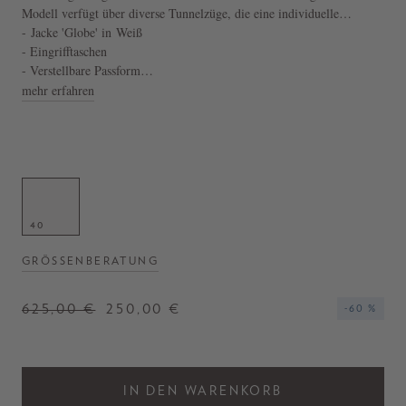
Modell verfügt über diverse Tunnelzüge, die eine individuelle
Anpassung der Passform ermöglichen. Einen stimmigen Abschluss
- Jacke 'Globe' in Weiß
schafft die Kapuze, welche einen optimalen Schutz vor allen
- Eingrifftaschen
Wetterbedingungen bietet.
- Verstellbare Passform
- Hergestellt in Italien
mehr erfahren
40
GRÖSSENBERATUNG
625,00 €
250,00 €
-60 %
IN DEN WARENKORB