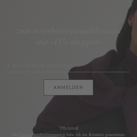
zum newsletter anmelden und
mit -15% shoppen
E-MAIL-ADRESSE EINGEBEN*
ANMELDEN
*
Pflichtfeld
Die
Datenschutzbestimmungen
habe ich zur Kenntnis genommen.