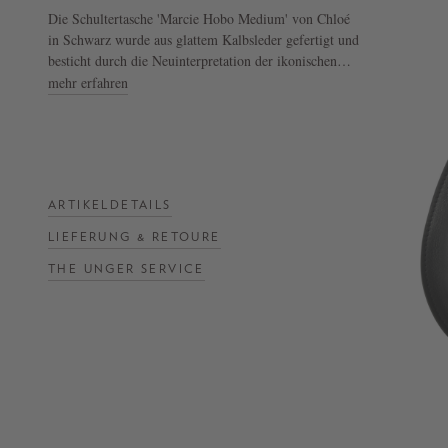
Die Schultertasche 'Marcie Hobo Medium' von Chloé
in Schwarz wurde aus glattem Kalbsleder gefertigt und
NOW
besticht durch die Neuinterpretation der ikonischen
LIVE:
Day Bag mit einer lockereren Form. Die Sattelnähte,
mehr erfahren
UNGER
der einzelne handgewickelte Griff und die
COLLECTION
goldfarbenen Beschläge machen die Tasche zu einem
F/W
sportlich-eleganten Klassiker. Die herabhängenden
26
Lederquasten der Linie schließen den Überschlag.
ARTIKELDETAILS
- Schultertasche 'Marcie Hobo Medium' in Schwarz
- Goldfarbene Hardware
LIEFERUNG & RETOURE
- Ein flaches Innenfach
THE UNGER SERVICE
- Reißverschluss
- Hergestellt in Italien