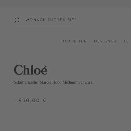
springen
Zur Hauptnavigation springen
beliebte
themen
NEUHEITEN
DESIGNER
KL
SUMMER
SALE:
UP
TO
60%
Schultertasche 'Marcie Hobo Medium' Schwarz
OFF
1.950,00 €
SHOP
ALL
NEW
IN
STYLES