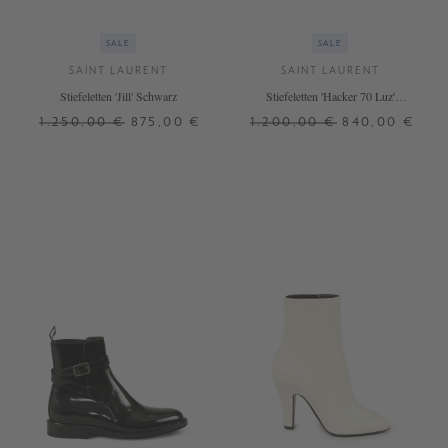
SALE
SALE
SAINT LAURENT
SAINT LAURENT
Stiefeletten 'Jill' Schwarz
Stiefeletten 'Hacker 70 Luz'
Schwarz
1.250,00 €
875,00 €
1.200,00 €
840,00 €
37
38
38,5
39
39,5
37,5
38
40
40,5