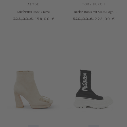
AEYDE
TORY BURCH
Stiefeletten 'Jack' Crème
Buckle Boots mit Multi-Logo
Schwarz
395,00 €
158,00 €
570,00 €
228,00 €
36
36