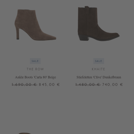
SALE
SALE
THE ROW
KHAITE
Ankle Boots 'Carla 80' Beige
Stiefeletten 'Clive' Dunkelbraun
1.690,00 €
845,00 €
1.480,00 €
740,00 €
38
38,5
39
39,5
40
37
38
38,5
41