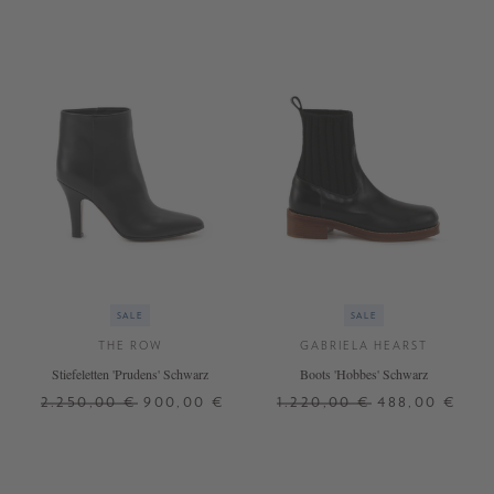
SALE
SALE
THE ROW
GABRIELA HEARST
Stiefeletten 'Prudens' Schwarz
Boots 'Hobbes' Schwarz
2.250,00 €
900,00 €
1.220,00 €
488,00 €
38
38,5
39
36
37
38
41