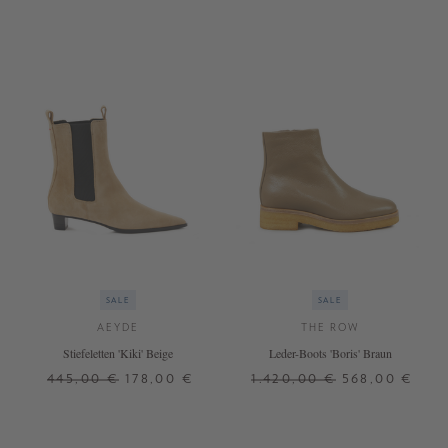
SALE
SALE
AEYDE
THE ROW
Stiefeletten 'Kiki' Beige
Leder-Boots 'Boris' Braun
445,00 €
178,00 €
1.420,00 €
568,00 €
36
38
38,5