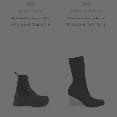
SALE
SALE
ROGER VIVIER
LAUREN MANOOGIAN
Stiefeletten 'Viv Rangers' Silber
Veloursleder-Boots Hellbraun
990,00 €
396,00 €
520,00 €
208,00 €
37
38,5
39
40
36
37
+ WEITERE FARBEN