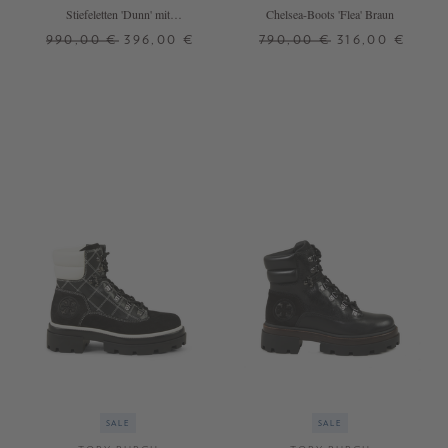
Stiefeletten 'Dunn' mit
Chelsea-Boots 'Flea' Braun
Leopardenmuster Braun/Schwarz
990,00 €
396,00 €
790,00 €
316,00 €
37
38
39,5
41
36,5
SALE
SALE