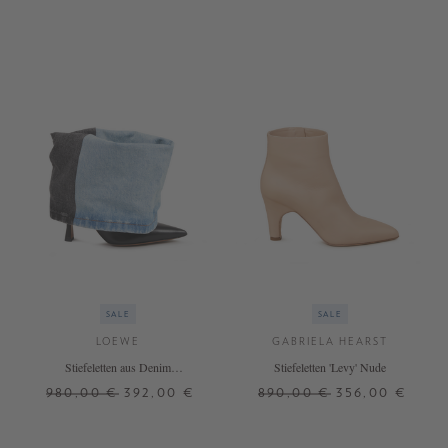
SALE
SALE
LOEWE
GABRIELA HEARST
Stiefeletten aus Denim
Stiefeletten 'Levy' Nude
Blau/Schwarz
980,00 €
392,00 €
890,00 €
356,00 €
36
37
37,5
38
39