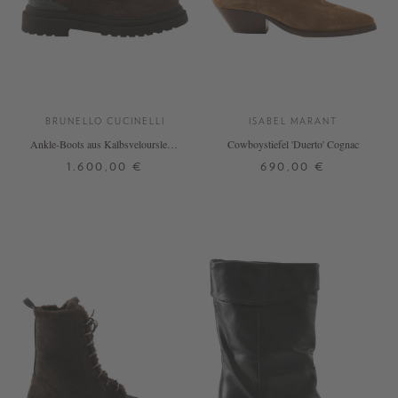
BRUNELLO CUCINELLI
ISABEL MARANT
Ankle-Boots aus Kalbsveloursleder
Cowboystiefel 'Duerto' Cognac
Dunkelbraun
1.600,00 €
690,00 €
37
37,5
38
38,5
39
37
38
39
40
41
42
39,5
40
41