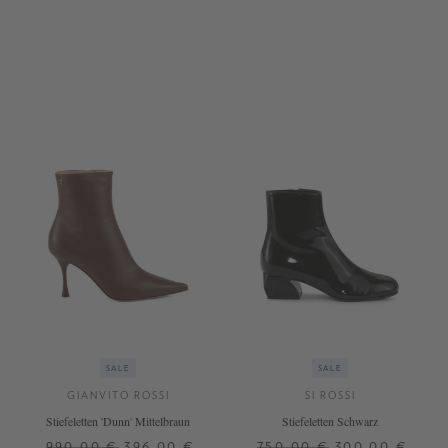
36
40
+ WEITERE FARBEN
SALE
SALE
GIANVITO ROSSI
SI ROSSI
Stiefeletten 'Dunn' Mittelbraun
Stiefeletten Schwarz
990,00 €
396,00 €
750,00 €
300,00 €