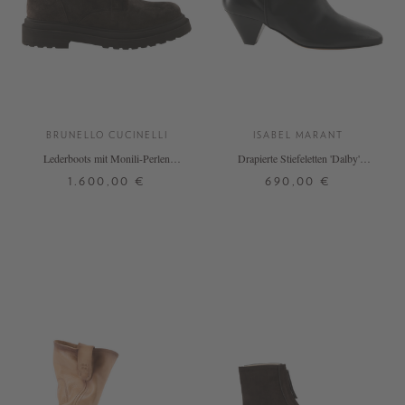
BRUNELLO CUCINELLI
ISABEL MARANT
Lederboots mit Monili-Perlen
Drapierte Stiefeletten 'Dalby'
Dunkelbraun
Schwarz
1.600,00 €
690,00 €
37
37,5
38
38,5
39
38
39
40
41
40
41