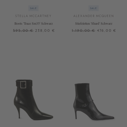
SALE
SALE
STELLA MCCARTNEY
ALEXANDER MCQUEEN
Boots 'Trace Sm35' Schwarz
Stiefeletten 'Shard' Schwarz
595,00 €
238,00 €
1.190,00 €
476,00 €
36
37