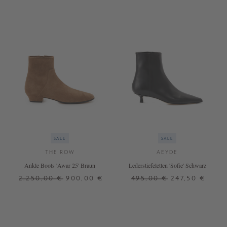
SALE
SALE
THE ROW
AEYDE
Ankle Boots 'Awar 25' Braun
Lederstiefeletten 'Sofie' Schwarz
2.250,00 €
900,00 €
495,00 €
247,50 €
41,5
36