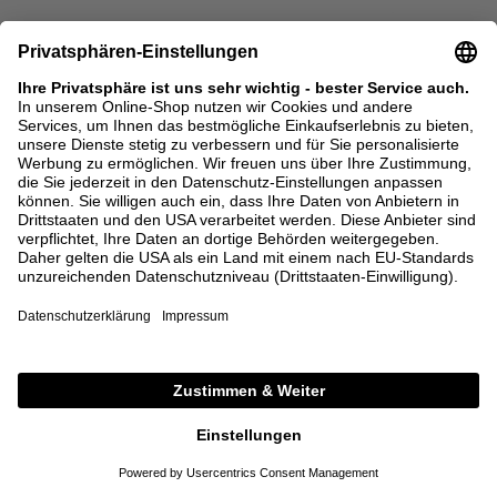
SALE
SALE
SAINT LAURENT
SAINT LAURENT
Chelsea-Boots 'Army 20' Schwarz
Leder-Stiefeletten '68 95' Crème
825,00 €
577,50 €
995,00 €
497,50 €
37
38,5
39,5
36