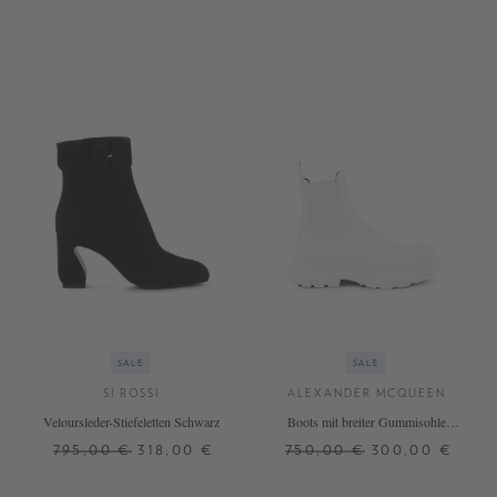
SALE
SALE
SI ROSSI
ALEXANDER MCQUEEN
Veloursleder-Stiefeletten Schwarz
Boots mit breiter Gummisohle
Weiß
795,00 €
318,00 €
750,00 €
300,00 €
36
37
37,5
38
38,5
39
39,5
41