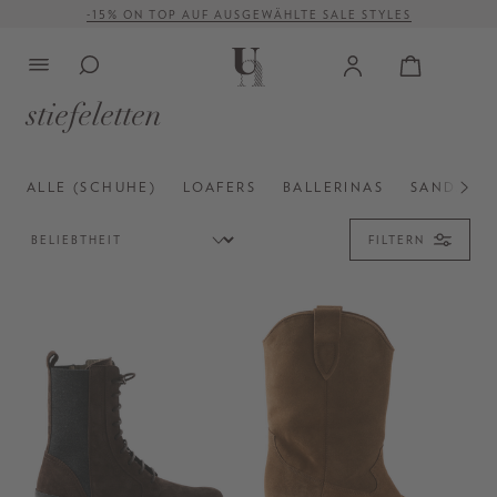
VERSANDKOSTENFREI AB 500 €
alt springen
stiefeletten
ALLE (SCHUHE)
LOAFERS
BALLERINAS
SANDALE
FILTERN