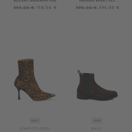
Recycelte Chelsea-Boots Grün
Stiefeletten 'BARR CALF'
Bordeaux
395,00 €
158,00 €
990,00 €
396,00 €
36
36,5
SALE
SALE
GIANVITO ROSSI
BALLY