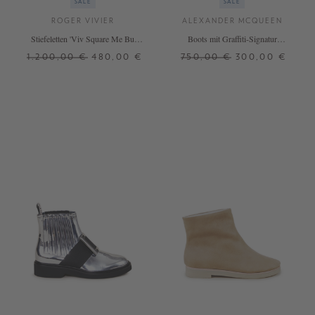
SALE
SALE
ROGER VIVIER
ALEXANDER MCQUEEN
Stiefeletten 'Viv Square Me Bu'
Boots mit Graffiti-Signatur
Crème
Schwarz/Weiß
1.200,00 €
480,00 €
750,00 €
300,00 €
39,5
40
40,5
37