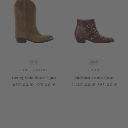
SALE
SALE
ISABEL MARANT
CHLOÉ
Cowboy-Stiefel 'Elbana' Cognac
Stiefeletten 'Susanna' Grenat
850,00 €
425,00 €
1.190,00 €
595,00 €
37
38
39
40
38
39
40
42