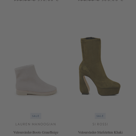
39,5
36
36,5
37
37,5
38
38,5
41
SALE
SALE
LAUREN MANOOGIAN
SI ROSSI
Veloursleder-Boots Grau/Beige
Veloursleder-Stiefeletten Khaki