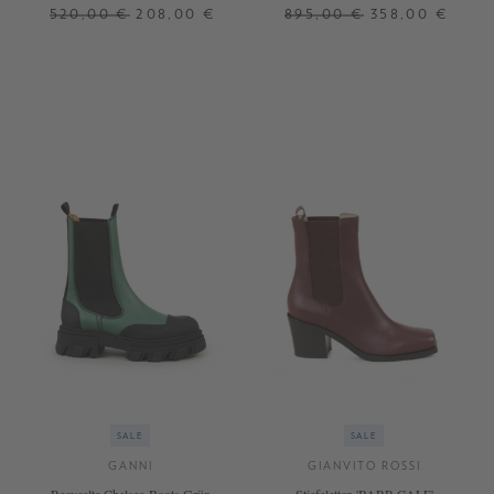
520,00 €
208,00 €
895,00 €
358,00 €
37
38
39
38
41
+ WEITERE FARBEN
SALE
SALE
GANNI
GIANVITO ROSSI