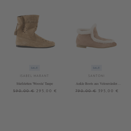
SALE
SALE
ISABEL MARANT
SANTONI
Stiefeletten 'Woosta' Taupe
Ankle Boots aus Veloursleder
Braun
590,00 €
295,00 €
790,00 €
395,00 €
37
38
40
38