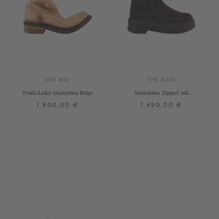
MIU MIU
THE ROW
Foule-Leder-Stiefeletten Beige
Stiefeletten 'Zipped' mit
Reißverschluss Dunkelbraun
1.800,00 €
1.690,00 €
37
37,5
38,5
39
39,5
41
40
41