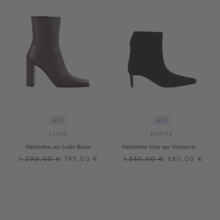
SALE
SALE
ALAÏA
KHAITE
Stiefeletten aus Leder Braun
Stiefeletten 'Ona' aus Verloursleder
Schwarz
1.590,00 €
795,00 €
1.360,00 €
680,00 €
38
40
37
39
39,5
40