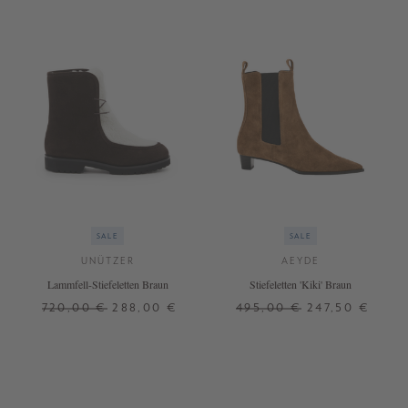
SALE
SALE
UNÜTZER
AEYDE
Lammfell-Stiefeletten Braun
Stiefeletten 'Kiki' Braun
720,00 €
288,00 €
495,00 €
247,50 €
36,5
37,5
38,5
39
38