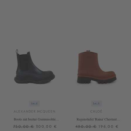
36,5
37,5
+ WEITERE FARBEN
SALE
SALE
ALEXANDER MCQUEEN
CHLOÉ
Boots mit breiter Gummisohle
Regenstiefel 'Raina' Chestnut
Schwarz
Brown
750,00 €
300,00 €
490,00 €
196,00 €