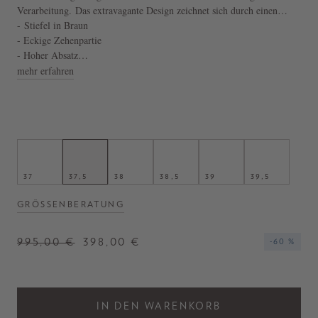
Verarbeitung. Das extravagante Design zeichnet sich durch einen
skulpturalen Absatz und einen seitlichen Reißverschluss.
- Stiefel in Braun
- Eckige Zehenpartie
- Hoher Absatz
- Ledersohle mit Logo-Prägung,
mehr erfahren
- Hergestellt in Italien
37
37,5
38
38,5
39
39,5
GRÖSSENBERATUNG
995,00 €
398,00 €
-60 %
IN DEN WARENKORB