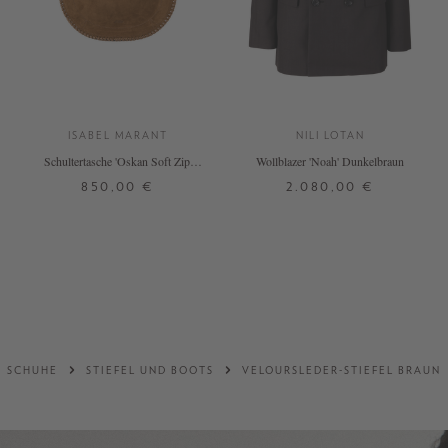
ISABEL MARANT
NILI LOTAN
Schultertasche 'Oskan Soft Zip'
Wollblazer 'Noah' Dunkelbraun
Cognac
850,00 €
2.080,00 €
ONE SIZE
34
36
38
DETAILS
DETAILS
SCHUHE
STIEFEL UND BOOTS
VELOURSLEDER-STIEFEL BRAUN