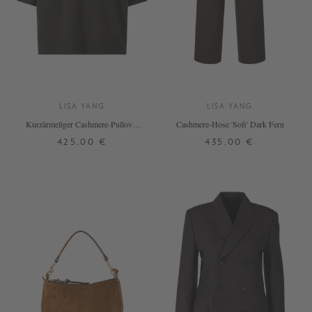
LISA YANG
LISA YANG
Kurzärmeliger Cashmere-Pullover
Cashmere-Hose 'Sofi' Dark Fern
'Camille' Dark Fern
425,00 €
435,00 €
0
1
1
2
+ WEITERE FARBEN
+ WEITERE FARBEN
DETAILS
DETAILS