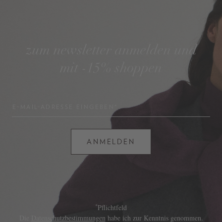
zum newsletter anmelden und
mit -15% shoppen
E-MAIL-ADRESSE EINGEBEN*
ANMELDEN
*
Pflichtfeld
Die
Datenschutzbestimmungen
habe ich zur Kenntnis genommen.