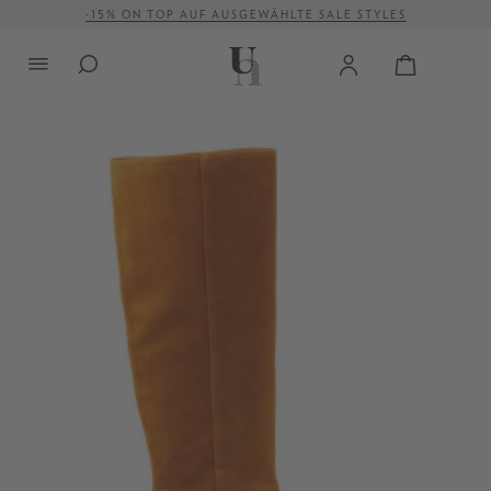
-15% ON TOP AUF AUSGEWÄHLTE SALE STYLES
alt springen
VERSANDKOSTENFREI AB 500 €