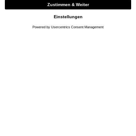
+ WEITERE FARBEN
DETAILS
DETAILS
TOTEME
TOTEME
Shopper 'Roam' aus Rindsleder
Oversized Car-Coat Schwarz
Schwarz
990,00 €
1.240,00 €
ONE SIZE
32
34
36
38