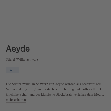
Stiefel 'Willa' Schwarz
SALE
Die Stiefel 'Willa' in Schwarz von Aeyde wurden aus hochwertigem
Veloursleder gefertigt und bestechen durch die gerade Silhouette. Der
kniehohe Schaft und der klassische Blockabsatz verleihen dem Modell
einen stilvollen Look und machen es zu einem echten Hingucker.
mehr erfahren
- Stiefel 'Willa' in Schwarz