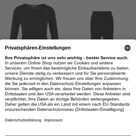
BACK IN STOCK
ÉTERNE
NILI LOTAN
Langarmshirt Schwarz
Sweatpants 'Dulce' mit Faltennähte
Schwarz
175,00 €
495,00 €
XS
S
M
L
XL
XS