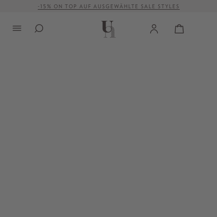
-15% ON TOP AUF AUSGEWÄHLTE SALE STYLES
alt springen
VERSANDKOSTENFREI AB 500 €