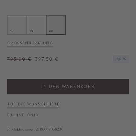
- Kniehoher Schaft
- Zum Überziehen
- Runde Zehenkappe
- Blockabsatz
- Hergestellt in Italien
37
39
40
GRÖSSENBERATUNG
795,00 €
397,50 €
-50 %
IN DEN WARENKORB
AUF DIE WUNSCHLISTE
ONLINE ONLY
Produktnummer:
2100007038230