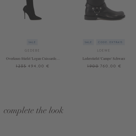
SALE
SALE
CODE: EXTRA15
GEDEBE
LOEWE
Overknee-Stiefel 'Logan Cuissardes'
Lederstiefel 'Campo' Schwarz
Schwarz
1235
494,00 €
1900
760,00 €
complete the look