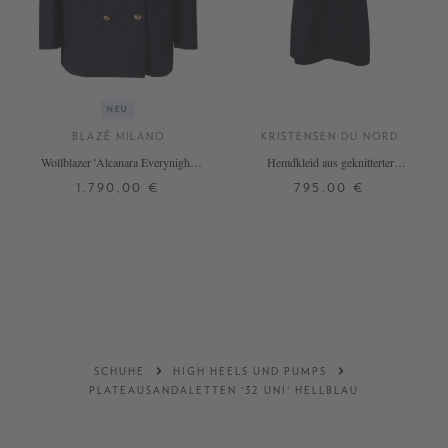
NEU
BLAZÉ MILANO
KRISTENSEN DU NORD
Wollblazer 'Alcanara Everynight'
Hemdkleid aus geknitterter
Marineblau
Baumwolle Marineblau
1.790,00 €
795,00 €
00
0
1
2
3
3
DETAILS
DETAILS
SCHUHE
HIGH HEELS UND PUMPS
PLATEAUSANDALETTEN '32 UNI' HELLBLAU