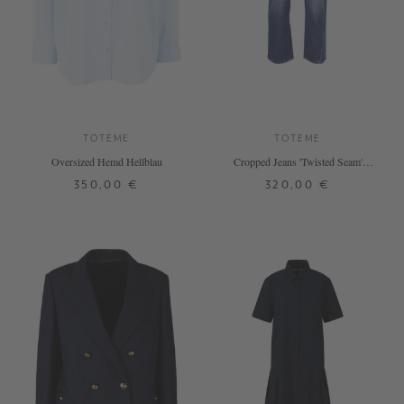
TOTEME
TOTEME
Oversized Hemd Hellblau
Cropped Jeans 'Twisted Seam'
Mittelblau
350,00 €
320,00 €
32
34
36
38
40
24
25
26
27
28
29
30
+ WEITERE FARBEN
DETAILS
DETAILS