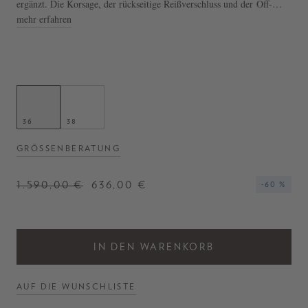
ergänzt. Die Korsage, der rückseitige Reißverschluss und der Off-
Shoulder-Ausschnitt vollenden diesen Look.
mehr erfahren
- Top in Orange
- Off-Shoulder-Ausschnitt
- Korsage
- Hergestellt in Italien
36
38
GRÖSSENBERATUNG
1.590,00 €
636,00 €
-60 %
IN DEN WARENKORB
AUF DIE WUNSCHLISTE