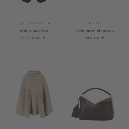
BOTTEGA VENETA
AUTRY
Wollhose Marineblau
Sneaker 'Reelwind' Grau/Blau
1.100,00 €
185,00 €
32
36
37
38
39
40
41
42
DETAILS
DETAILS