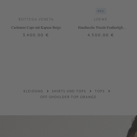
NEU
BOTTEGA VENETA
LOEWE
Cashmere-Cape mit Kapuze Beige
Handtasche 'Puzzle Featherlight
Large' Dark Brown
3.400,00 €
4.500,00 €
ONE SIZE
ONE SIZE
DETAILS
DETAILS
KLEIDUNG
SHIRTS UND TOPS
TOPS
OFF-SHOULDER-TOP ORANGE