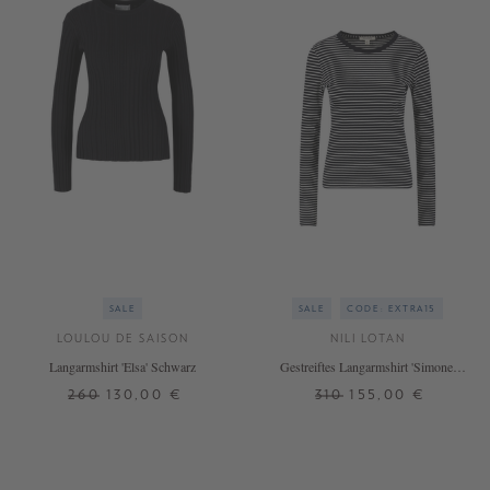
SALE
SALE
CODE: EXTRA15
LOULOU DE SAISON
NILI LOTAN
Langarmshirt 'Elsa' Schwarz
Gestreiftes Langarmshirt 'Simone'
Schwarz
260
130,00 €
310
155,00 €