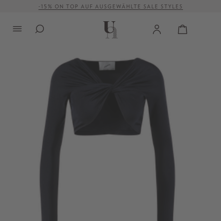
-15% ON TOP AUF AUSGEWÄHLTE SALE STYLES
alt springen
VERSANDKOSTENFREI AB 500 €