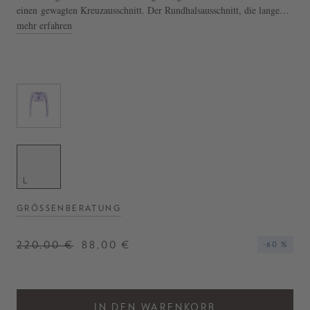
einen gewagten Kreuzausschnitt. Der Rundhalsausschnitt, die langen
Ärmel und die verkürzte Passform vollenden diesen Look.
mehr erfahren
- Langarmshirt in Schwarz
- Elastisch
- Rundhalsausschnitt
- Glänzendes Finish
- Hergestellt in Portugal
L
GRÖSSENBERATUNG
220,00 €
88,00 €
-60 %
IN DEN WARENKORB