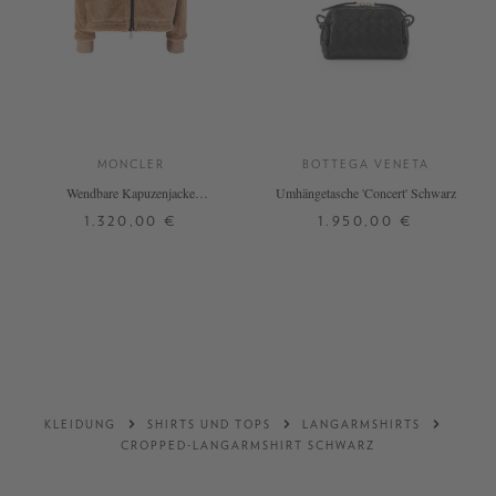
MONCLER
BOTTEGA VENETA
Wendbare Kapuzenjacke
Umhängetasche 'Concert' Schwarz
Braun/Schwarz
1.320,00 €
1.950,00 €
L
ONE SIZE
+ WEITERE FARBEN
DETAILS
DETAILS
KLEIDUNG
SHIRTS UND TOPS
LANGARMSHIRTS
CROPPED-LANGARMSHIRT SCHWARZ