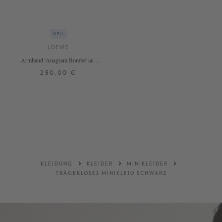
NEU
LOEWE
Armband 'Anagram Bombé' aus
Kalbsleder Deep Navy
280,00 €
S
M
+ WEITERE FARBEN
DETAILS
KLEIDUNG
KLEIDER
MINIKLEIDER
TRÄGERLOSES MINIKLEID SCHWARZ