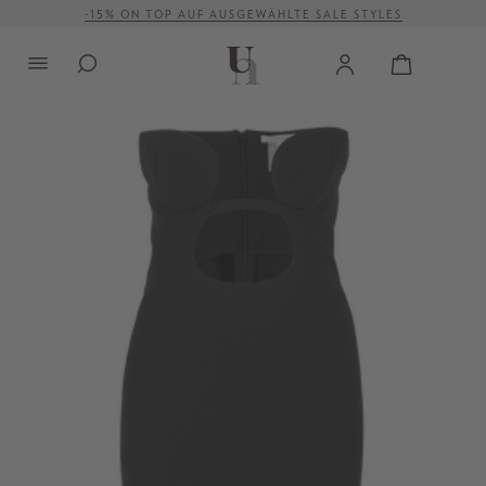
-15% ON TOP AUF AUSGEWÄHLTE SALE STYLES
alt springen
VERSANDKOSTENFREI AB 500 €