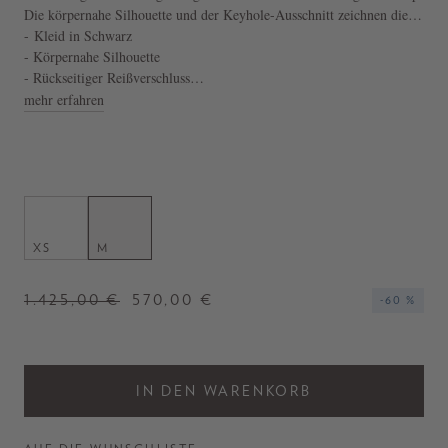
Die körpernahe Silhouette und der Keyhole-Ausschnitt zeichnen dieses
extravagante Modell aus. Die weiche Haptik sorgt für angenehmen
- Kleid in Schwarz
Tragekomfort.
- Körpernahe Silhouette
- Rückseitiger Reißverschluss
- Hergestellt in Italien
mehr erfahren
XS
M
1.425,00 €
570,00 €
-60 %
IN DEN WARENKORB