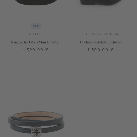
NEU
KHAITE
BOTTEGA VENETA
Handtasche 'Olivia Mini Hobo' aus
Chelsea-Stiefeletten Schwarz
Veloursleder Schwarz
1.390,00 €
1.300,00 €
ONE SIZE
36
41
+ WEITERE FARBEN
DETAILS
DETAILS