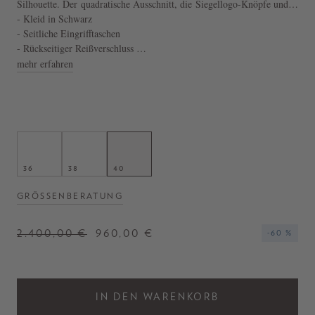
Silhouette. Der quadratische Ausschnitt, die Siegellogo-Knöpfe und
die Minilänge zeichnen dieses Modell aus.
- Kleid in Schwarz
- Seitliche Eingrifftaschen
- Rückseitiger Reißverschluss
- Hergestellt in Italien
mehr erfahren
36
38
40
GRÖSSENBERATUNG
2.400,00 €
960,00 €
-60 %
IN DEN WARENKORB