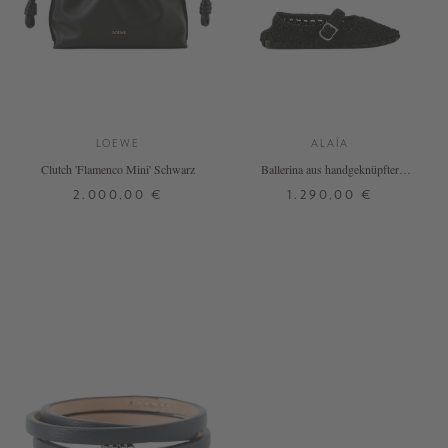
LOEWE
ALAÏA
Clutch 'Flamenco Mini' Schwarz
Ballerina aus handgeknüpfter
Satinkordel Schwarz
2.000,00 €
1.290,00 €
ONE SIZE
37
38
40
+ WEITERE FARBEN
DETAILS
DETAILS