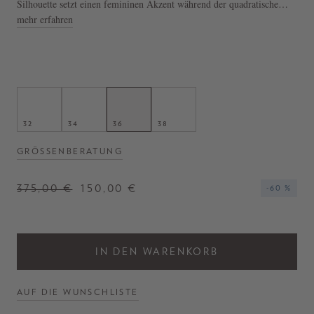
Silhouette setzt einen femininen Akzent während der quadratische
Ausschnitt, die Puffärmel und die Volants am Saum das Design
mehr erfahren
definieren.
- Mini-Kleid 'Chai' in Pink
- Taillierte Silhouette
- Batik-Optik
- Quadratischer Ausschnitt
- Puffärmel
32
34
36
38
- Volants am Saum
GRÖSSENBERATUNG
375,00 €
150,00 €
-60 %
IN DEN WARENKORB
AUF DIE WUNSCHLISTE