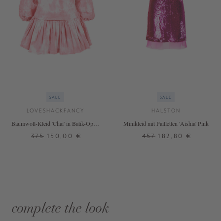
SALE
SALE
LOVESHACKFANCY
HALSTON
Baumwoll-Kleid 'Chai' in Batik-Optik
Minikleid mit Pailletten 'Aishia' Pink
Pink
375
150,00 €
457
182,80 €
complete the look