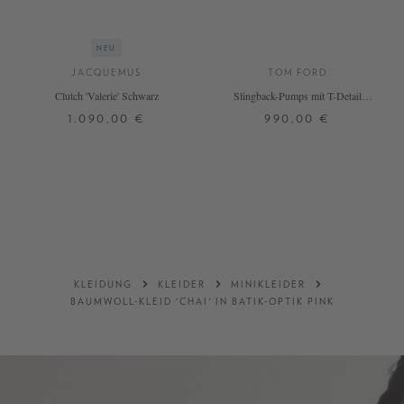
NEU
JACQUEMUS
TOM FORD
Clutch 'Valerie' Schwarz
Slingback-Pumps mit T-Detail
Schwarz
1.090,00 €
990,00 €
ONE SIZE
37,5
38
38,5
39
39,5
DETAILS
DETAILS
KLEIDUNG
KLEIDER
MINIKLEIDER
BAUMWOLL-KLEID 'CHAI' IN BATIK-OPTIK PINK