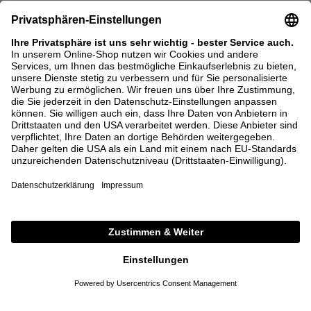
ONE SIZE
37
37,5
38
38,5
39
39,5
40
40,5
41
DETAILS
+ WEITERE FARBEN
meet the brand
DETAILS