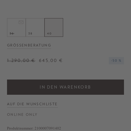
- Kleid in Weiß
- Frontverschluss
- Lange und lässige Passform
- Verschluss mit verdeckten Knöpfen
- Stehkragen
- Faltenwurf
36
38
40
GRÖSSENBERATUNG
1.290,00 €
645,00 €
-50 %
IN DEN WARENKORB
AUF DIE WUNSCHLISTE
ONLINE ONLY
Produktnummer:
2100007091402