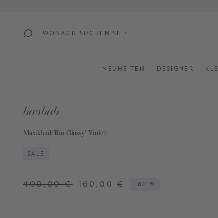
springen
Zur Hauptnavigation springen
beliebte
themen
NEUHEITEN
DESIGNER
KL
SUMMER
SALE:
UP
baobab
TO
60%
Maxikleid 'Rio Glossy' Violett
OFF
SALE
SHOP
ALL
400,00 €
160,00 €
-60 %
NEW
IN
STYLES