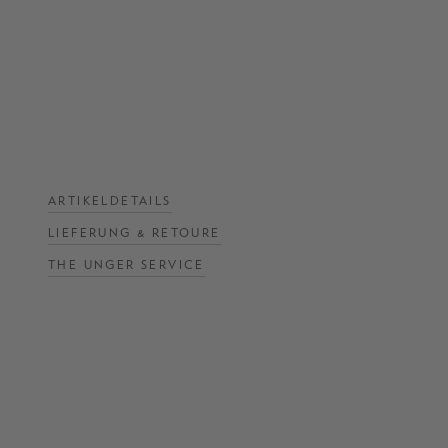
NOW
LIVE:
UNGER
COLLECTION
F/W
26
ARTIKELDETAILS
LIEFERUNG & RETOURE
THE UNGER SERVICE