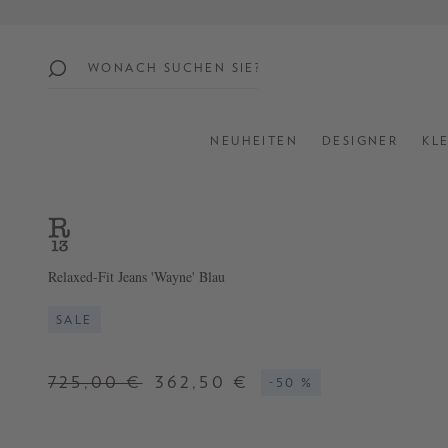
springen
Zur Hauptnavigation springen
beliebte
themen
NEUHEITEN
DESIGNER
KL
SUMMER
SALE:
UP
TO
60%
Relaxed-Fit Jeans 'Wayne' Blau
OFF
SALE
SHOP
ALL
725,00 €
362,50 €
-50 %
NEW
IN
STYLES