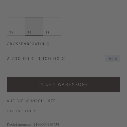
- Bomberjacke 'Bas' in Beige
- Spitzem Kragen
- Tief angesetzte Schultern
- Mit Reißverschluss
- Zwei Paspeltaschen
34
36
38
- Hergestellt in Italien
GRÖSSENBERATUNG
2.200,00 €
1.100,00 €
-50 %
IN DEN WARENKORB
AUF DIE WUNSCHLISTE
ONLINE ONLY
Produktnummer:
2100007110738