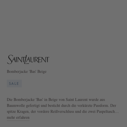
Bomberjacke 'Bas' Beige
SALE
Die Bomberjacke 'Bas' in Beige von Saint Laurent wurde aus
Baumwolle gefertigt und besticht durch die verkürzte Passform. Der
spitze Kragen, der vordere Reißverschluss und die zwei Paspeltaschen
runden das Design stilvoll ab. Der Hemdkragen ist verstellbar, ebenso
mehr erfahren
die Manschetten mit einem Knopf.