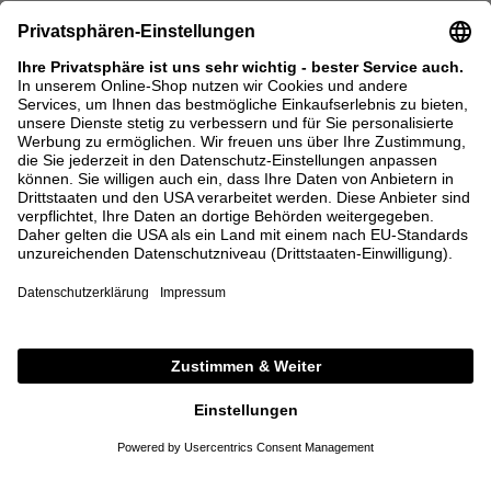
34
36
38
DETAILS
meet the brand