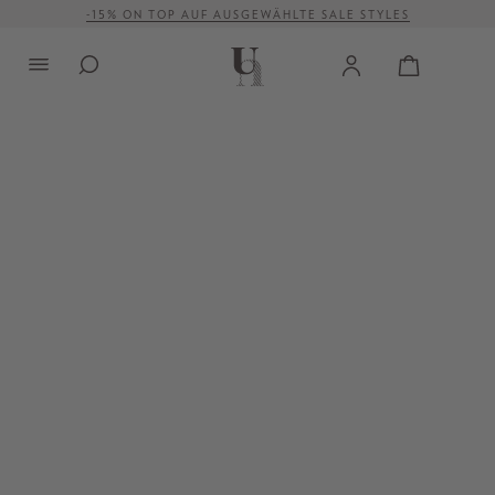
-15% ON TOP AUF AUSGEWÄHLTE SALE STYLES
alt springen
VERSANDKOSTENFREI AB 500 €