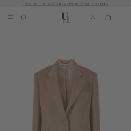
-15% ON TOP AUF AUSGEWÄHLTE SALE STYLES
alt springen
VERSANDKOSTENFREI AB 500 €