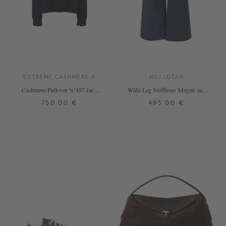
EXTREME CASHMERE X
NILI LOTAN
Cashmere-Pullover 'n°457 Jack'
Wide-Leg Stoffhose 'Megan' aus
Marineblau
Baumwolle Marineblau
750,00 €
495,00 €
ONE SIZE
32
34
DETAILS
DETAILS