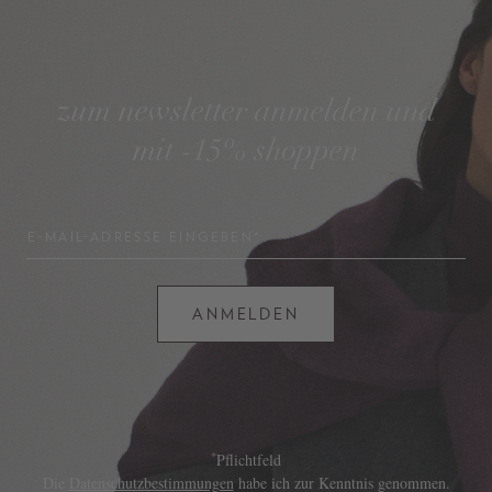
zum newsletter anmelden und
mit -15% shoppen
E-MAIL-ADRESSE EINGEBEN*
ANMELDEN
*
Pflichtfeld
Die
Datenschutzbestimmungen
habe ich zur Kenntnis genommen.