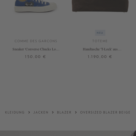
NEU
COMME DES GARCONS
TOTEME
Sneaker 'Converse Chucks Low'
Handtasche 'T-Lock' aus
Blau
Rindveloursleder Dunkelbraun
150,00 €
1.190,00 €
36,5
37,5
38
39
ONE SIZE
+ WEITERE FARBEN
+ WEITERE FARBEN
DETAILS
DETAILS
KLEIDUNG
JACKEN
BLAZER
OVERSIZED BLAZER BEIGE