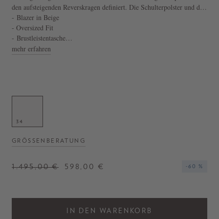
den aufsteigenden Reverskragen definiert. Die Schulterpolster und die
dekorativen Pattentaschen auf der Vorderseite vollenden diesen edlen
- Blazer in Beige
Klassiker.
- Oversized Fit
- Brustleistentasche
- Gehschlitz
mehr erfahren
34
GRÖSSENBERATUNG
1.495,00 €
598,00 €
-60 %
IN DEN WARENKORB