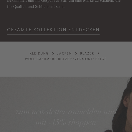
Bekanntheit und ihr Gespür für Stil, um eine Marke zu schaffen, die
für Qualität und Schlichtheit steht.
GESAMTE KOLLEKTION ENTDECKEN
KLEIDUNG
JACKEN
BLAZER
WOLL-CASHMERE BLAZER 'VERMONT' BEIGE
zum newsletter anmelden und
mit -15% shoppen