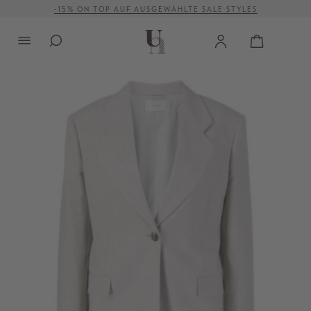
-15% ON TOP AUF AUSGEWÄHLTE SALE STYLES
alt springen
VERSANDKOSTENFREI AB 500 €