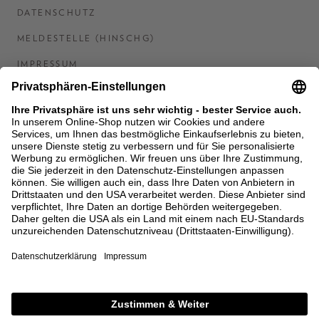
DATENSCHUTZ
MELDESTELLE (HINSCHG)
IMPRESSUM
BARRIEREFREIHEITSERKLÄRUNG
KONTAKT
COOKIES
MEN'S WORLD: BRAUN HAMBURG
Ein Unternehmen der Unger GmbH & Co. KG
*BIS 31.08.26 EINMALIG EINLÖSBAR AB EINEM
EINKAUF VON 400 € NACH RETOURE, NICHT
ANWENDBAR AUF BEREITS GETÄTIGTE
BESTELLUNGEN. ABZUG ERFOLGT NACH EINGABE IM
CHECKOUT. GUTSCHEINE, REDUZIERTE ARTIKEL
SOWIE VEREINZELTE MARKEN SIND VON DER