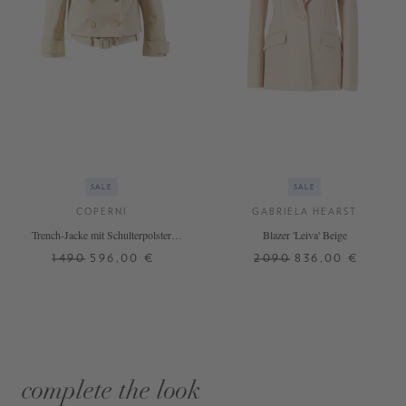
SALE
SALE
COPERNI
GABRIELA HEARST
Trench-Jacke mit Schulterpolster
Blazer 'Leiva' Beige
Beige
1490
596,00 €
2090
836,00 €
complete the look