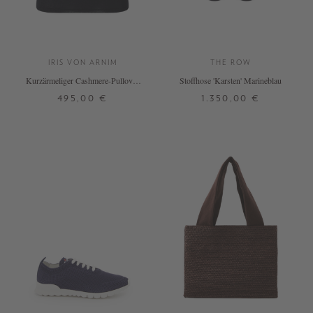
IRIS VON ARNIM
THE ROW
Kurzärmeliger Cashmere-Pullover
Stoffhose 'Karsten' Marineblau
'Lily' Navy
495,00 €
1.350,00 €
M
L
40
+ WEITERE FARBEN
DETAILS
DETAILS