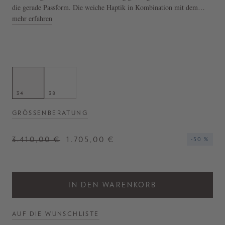
die gerade Passform. Die weiche Haptik in Kombination mit dem
aufsteigenden Reverskragen zeichnet das Design aus.
mehr erfahren
- Blazer 'Vermont' in Beige
- Gerade Passform
- Ein Knopf zum Schließen
- Pattentaschen
- Rückseitiger Schlitz
- Hergestellt in Italien
34
38
GRÖSSENBERATUNG
3.410,00 €
1.705,00 €
-50 %
IN DEN WARENKORB
AUF DIE WUNSCHLISTE