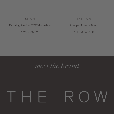
KITON
THE ROW
Running-Sneaker 'FIT' Marineblau
Shopper 'Loretta' Braun
590,00 €
2.120,00 €
37
ONE SIZE
DETAILS
DETAILS
meet the brand