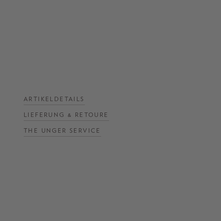
NOW
LIVE:
UNGER
COLLECTION
F/W
26
ARTIKELDETAILS
LIEFERUNG & RETOURE
THE UNGER SERVICE