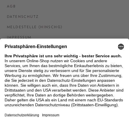
AGB
DATENSCHUTZ
MELDESTELLE (HINSCHG)
IMPRESSUM
BARRIEREFREIHEITSERKLÄRUNG
KONTAKT
COOKIES
MEN'S WORLD: BRAUN HAMBURG
Ein Unternehmen der Unger GmbH & Co. KG
*BIS 31.08.26 EINMALIG EINLÖSBAR AB EINEM
EINKAUF VON 400 € NACH RETOURE, NICHT
ANWENDBAR AUF BEREITS GETÄTIGTE
BESTELLUNGEN. ABZUG ERFOLGT NACH EINGABE IM