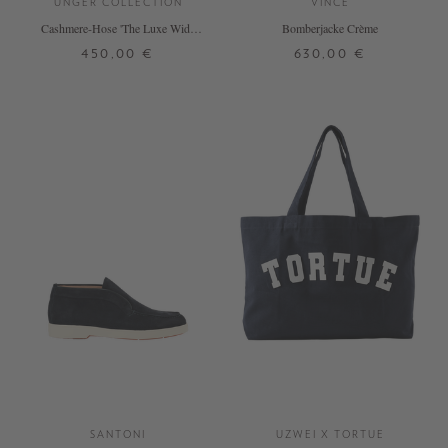
UNGER COLLECTION
VINCE
Cashmere-Hose 'The Luxe Wide
Bomberjacke Crème
Leg' Vanilla
450,00 €
630,00 €
S
M
L
XS
S
M
L
+ WEITERE FARBEN
DETAILS
DETAILS
SANTONI
UZWEI X TORTUE