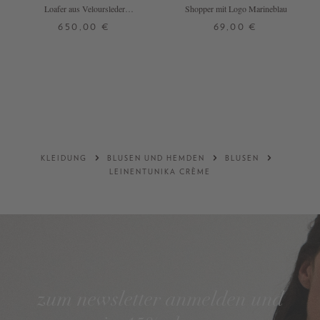
Loafer aus Veloursleder
Shopper mit Logo Marineblau
Marineblau
650,00 €
69,00 €
36
37
37,5
38
38,5
39
ONE SIZE
40
DETAILS
DETAILS
KLEIDUNG
BLUSEN UND HEMDEN
BLUSEN
LEINENTUNIKA CRÈME
zum newsletter anmelden und