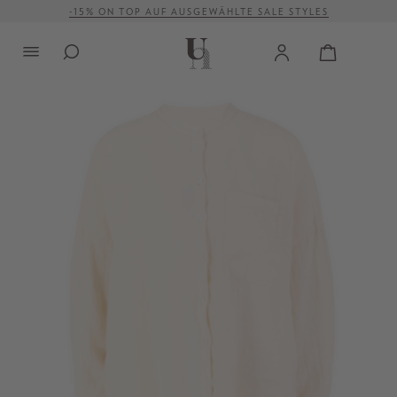
-15% ON TOP AUF AUSGEWÄHLTE SALE STYLES
alt springen
VERSANDKOSTENFREI AB 500 €