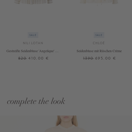
SALE
SALE
NILI LOTAN
CHLOÉ
Gestreifte Seidenbluse 'Angelique' mit
Seidenbluse mit Rüschen Crème
Lavallière-Kragen Crème
820
410,00 €
1390
695,00 €
complete the look