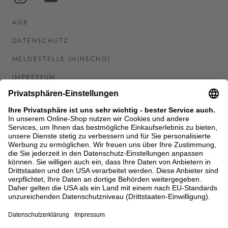
AGB
DATENSCHUTZ
MELDESTELLE (HINSCHG)
IMPRESSUM
BARRIEREFREIHEITSERKLÄRUNG
KONTAKT
COOKIES
MEN'S WORLD: BRAUN HAMBURG
Ein Unternehmen der Unger GmbH & Co. KG
*BIS 31.08.26 EINMALIG EINLÖSBAR AB EINEM
EINKAUF VON 400 € NACH RETOURE, NICHT
ANWENDBAR AUF BEREITS GETÄTIGTE