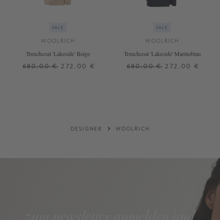
SALE
SALE
WOOLRICH
WOOLRICH
Trenchcoat 'Lakeside' Beige
Trenchcoat 'Lakeside' Marineblau
680,00 €
272,00 €
680,00 €
272,00 €
M
XXS
+ WEITERE FARBEN
+ WEITERE FARBEN
DESIGNER
WOOLRICH
zum newsletter anmelden und