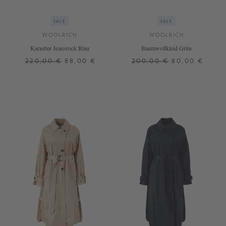
SALE
SALE
WOOLRICH
WOOLRICH
Karierter Jeansrock Blau
Baumwollkleid Grün
220,00 €
88,00 €
200,00 €
80,00 €
26
27
28
S