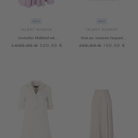
SALE
SALE
TALBOT RUNHOF
TALBOT RUNHOF
Gestreiftes Midikleid mit
Stola aus Anemone Jacquard
Seersucker-Optik Pink
Cornflower
1.000,00 €
500,00 €
200,00 €
100,00 €
34
36
38
40
ONE SIZE