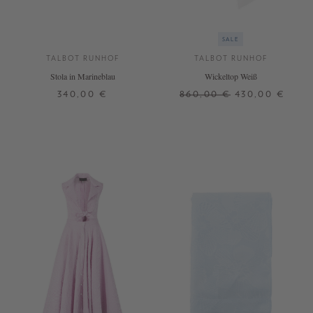
SALE
TALBOT RUNHOF
TALBOT RUNHOF
Stola in Marineblau
Wickeltop Weiß
340,00 €
860,00 €
430,00 €
ONE SIZE
36
38
40
42