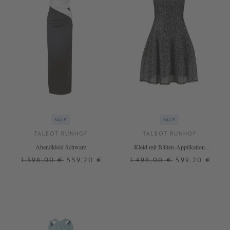
SALE
SALE
TALBOT RUNHOF
TALBOT RUNHOF
Abendkleid Schwarz
Kleid mit Blüten-Applikation
Grau/Blau
1.398,00 €
559,20 €
1.498,00 €
599,20 €
44
36