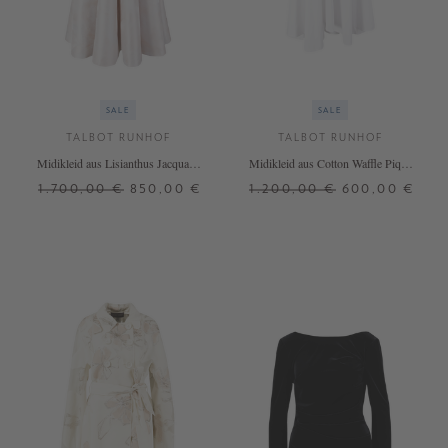
SALE
SALE
TALBOT RUNHOF
TALBOT RUNHOF
Midikleid aus Lisianthus Jacquard
Midikleid aus Cotton Waffle Piqué
Marble
Weiß
1.700,00 €
850,00 €
1.200,00 €
600,00 €
38
40