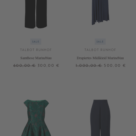
SALE
SALE
TALBOT RUNHOF
TALBOT RUNHOF
Samthose Marineblau
Drapiertes Midikleid Marineblau
600,00 €
300,00 €
1.000,00 €
500,00 €
36
38
36
44