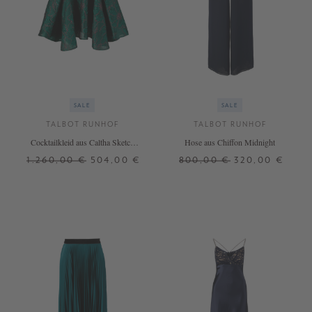
SALE
SALE
TALBOT RUNHOF
TALBOT RUNHOF
Cocktailkleid aus Caltha Sketch
Hose aus Chiffon Midnight
Jacquard Cypress Green
1.260,00 €
504,00 €
800,00 €
320,00 €
34
38
40
36
40