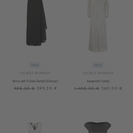
SALE
SALE
TALBOT RUNHOF
TALBOT RUNHOF
Hose mit Volant-Detail Schwarz
Jumpsuit Crème
998,00 €
399,20 €
1.400,00 €
560,00 €
38
40
42