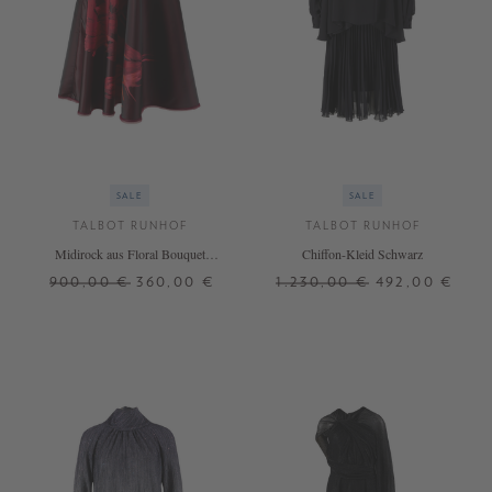
SALE
SALE
TALBOT RUNHOF
TALBOT RUNHOF
Midirock aus Floral Bouquet
Chiffon-Kleid Schwarz
Jacquard Rubino Red
900,00 €
360,00 €
1.230,00 €
492,00 €
40
36