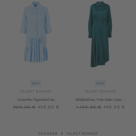
SALE
SALE
TALBOT RUNHOF
TALBOT RUNHOF
Gestreiftes Tageskleid aus
Midikleid aus Voile Satin Cypress
Seersucker Turquoise
Green
900,00 €
450,00 €
1.100,00 €
440,00 €
38
42
DESIGNER
TALBOT RUNHOF