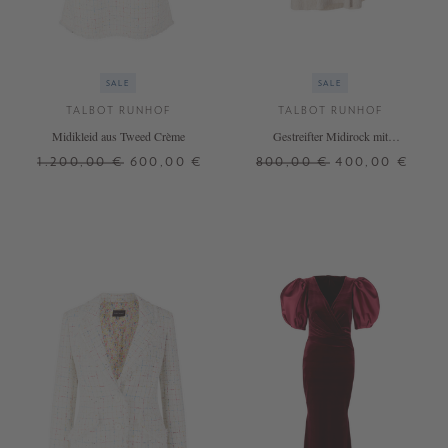
SALE
SALE
TALBOT RUNHOF
TALBOT RUNHOF
Midikleid aus Tweed Crème
Gestreifter Midirock mit
Seersucker-Optik Beige
1.200,00 €
600,00 €
800,00 €
400,00 €
36
40
42
38
40