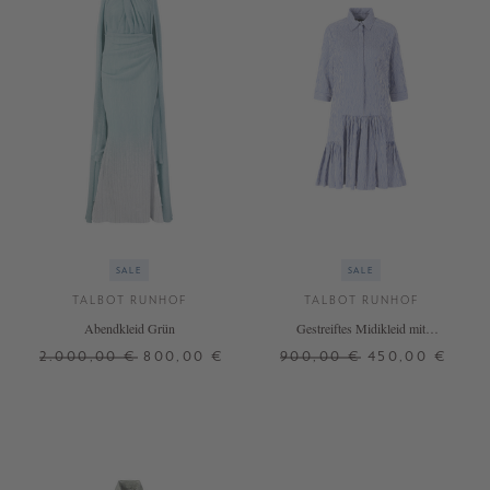
SALE
SALE
TALBOT RUNHOF
TALBOT RUNHOF
Abendkleid Grün
Gestreiftes Midikleid mit
Seersucker-Optik Blau
2.000,00 €
800,00 €
900,00 €
450,00 €
38
42
36
38
40
44