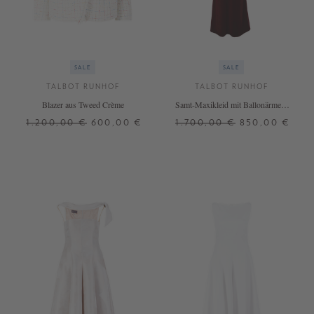
SALE
SALE
TALBOT RUNHOF
TALBOT RUNHOF
Blazer aus Tweed Crème
Samt-Maxikleid mit Ballonärmeln
Bordeaux
1.200,00 €
600,00 €
1.700,00 €
850,00 €
38
42
38
40