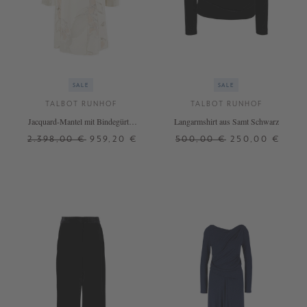
SALE
SALE
TALBOT RUNHOF
TALBOT RUNHOF
Jacquard-Mantel mit Bindegürtel
Langarmshirt aus Samt Schwarz
Marble
2.398,00 €
959,20 €
500,00 €
250,00 €
40
42
36