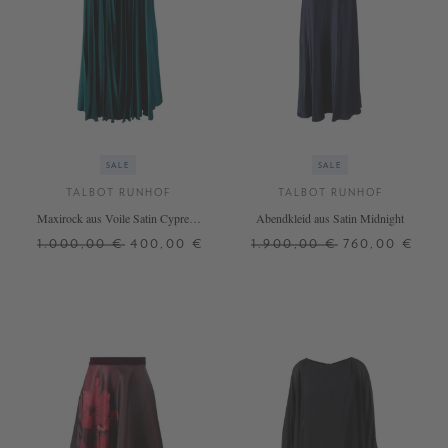
SALE
SALE
TALBOT RUNHOF
TALBOT RUNHOF
Maxirock aus Voile Satin Cypress
Abendkleid aus Satin Midnight
Green
1.000,00 €
400,00 €
1.900,00 €
760,00 €
38
40
40