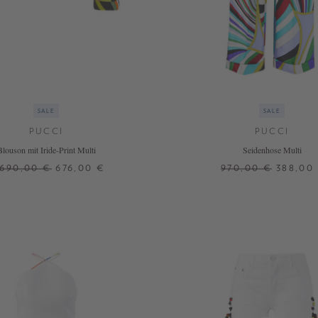
SALE
SALE
PUCCI
PUCCI
Blouson mit Iride-Print Multi
Seidenhose Multi
.690,00 €
676,00 €
970,00 €
388,00
38
L