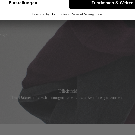
shoppen
EN*
*
Pflichtfeld
Die
Datenschutzbestimmungen
habe ich zur Kenntnis genommen.