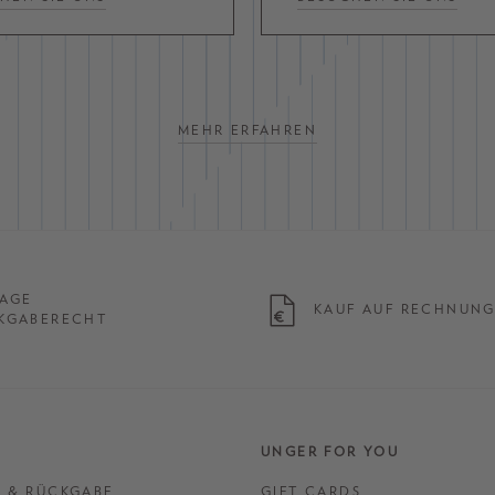
MEHR ERFAHREN
TAGE
KAUF AUF RECHNUN
KGABERECHT
UNGER FOR YOU
 & RÜCKGABE
GIFT CARDS