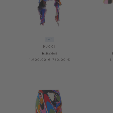
SALE
PUCCI
Tunika Multi
1.900,00 €
760,00 €
1
34
36
38