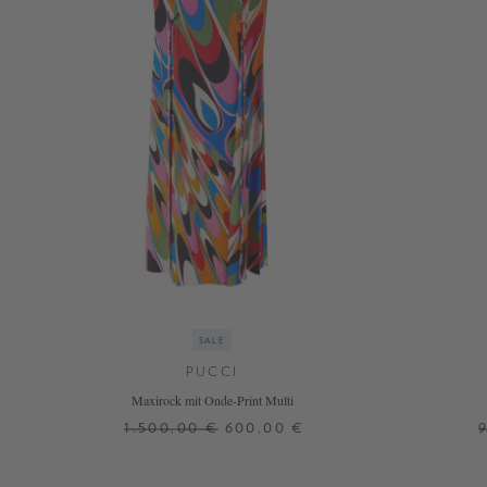
SALE
PUCCI
Maxirock mit Onde-Print Multi
1.500,00 €
600,00 €
36
38