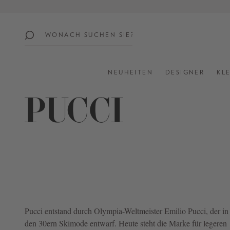
springen
Zur Hauptnavigation springen
beliebte
themen
NEUHEITEN
DESIGNER
KL
SUMMER
SALE:
UP
TO
60%
OFF
SHOP
ALL
NEW
Pucci
entstand durch Olympia-Weltmeister Emilio Pucci, der in
IN
den 30ern Skimode entwarf. Heute steht die Marke für legeren
STYLES