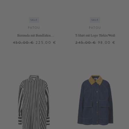
SALE
SALE
PATOU
PATOU
Bermuda mit Bundfalten
T-Shirt mit Logo Türkis/Weiß
Marineblau
450,00 €
225,00 €
245,00 €
98,00 €
36
38
XS
S
M
L
XL