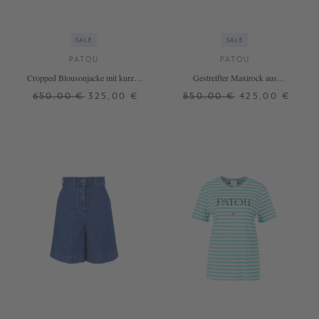
SALE
SALE
PATOU
PATOU
Cropped Blousonjacke mit kurzen
Gestreifter Maxirock aus
Ärmeln Weiß
Baumwolle Beige
650,00 €
325,00 €
850,00 €
425,00 €
38
38