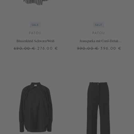
SALE
SALE
PATOU
PATOU
Blusenkleid Schwarz/Weiß
Jeansparka mit Cord-Detail
Marineblau
690,00 €
276,00 €
990,00 €
396,00 €
32
34
38
36
38
40