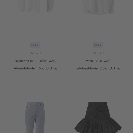
SALE
SALE
PATOU
PATOU
Bustiertop mit Rüschen Weiß
Weite Bluse Weiß
490,00 €
196,00 €
590,00 €
236,00 €
36
38
40
42
+ WEITERE FARBEN