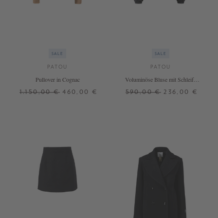
SALE
SALE
PATOU
PATOU
Pullover in Cognac
Voluminöse Bluse mit Schleife
Schwarz
1.150,00 €
460,00 €
590,00 €
236,00 €
L
XL
32
36
38