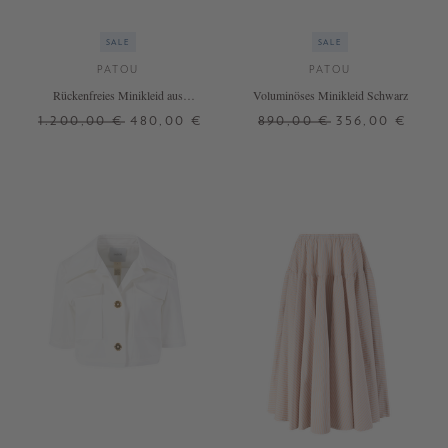
SALE
SALE
PATOU
PATOU
Rückenfreies Minikleid aus
Voluminöses Minikleid Schwarz
recyceltem Faille Schwarz
1.200,00 €
480,00 €
890,00 €
356,00 €
34
36
38
34
36
38
40
+ WEITERE FARBEN