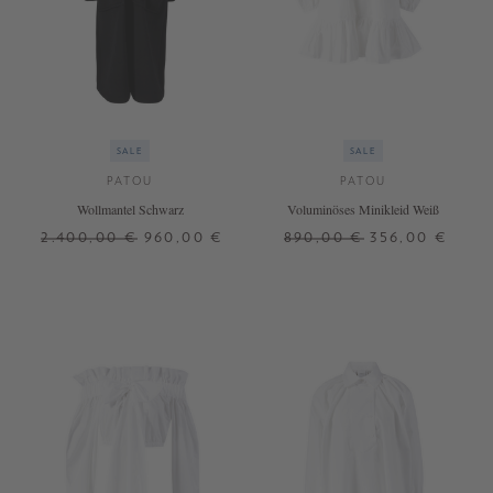
SALE
SALE
PATOU
PATOU
Wollmantel Schwarz
Voluminöses Minikleid Weiß
2.400,00 €
960,00 €
890,00 €
356,00 €
38
38
40
42
+ WEITERE FARBEN