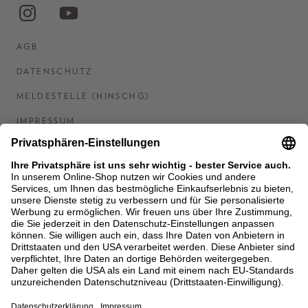
AGB
DATENSCHUTZ
MELDESTELLE (HINSCHG)
IMPRESSUM
BARRIEREFREIHEITSERKLÄRUNG
KONTAKT
COOKIES
MEN'S WORLD: BRAUN HAMBURG
Ein Unternehmen der Unger GmbH & Co. KG
*BIS 31.08.26 EINMALIG EINLÖSBAR AB EINEM
EINKAUF VON 400 € NACH RETOURE, NICHT