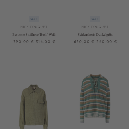
SALE
SALE
NICK FOUQUET
NICK FOUQUET
Bestickte Stoffhose 'Bush' Weiß
Seidenshorts Dunkelgrün
790,00 €
316,00 €
650,00 €
260,00 €
36
38
40
42
36
40
42