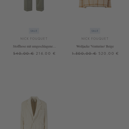
SALE
SALE
NICK FOUQUET
NICK FOUQUET
Stoffhose mit umgeschlagenem
Wolljacke 'Venturino' Beige
Saum Grün
540,00 €
216,00 €
1.300,00 €
520,00 €
38
42
40