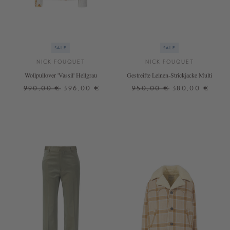
SALE
SALE
NICK FOUQUET
NICK FOUQUET
Wollpullover 'Vassil' Hellgrau
Gestreifte Leinen-Strickjacke Multi
990,00 €
396,00 €
950,00 €
380,00 €
S
L
S
M