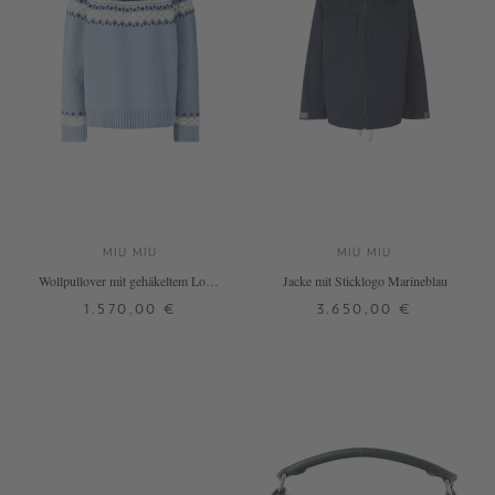
MIU MIU
MIU MIU
Wollpullover mit gehäkeltem Logo-
Jacke mit Sticklogo Marineblau
Aufnäher in Hellblau
1.570,00 €
3.650,00 €
32
34
36
32
34
36
DETAILS
DETAILS