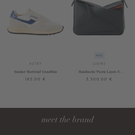
NEU
AUTRY
LOEWE
Sneaker 'Reelwind' Grau/Blau
Handtasche 'Puzzle Layers S'
Multicolor/Deep Navy
185,00 €
3.500,00 €
37
38
39
40
41
42
ONE SIZE
DETAILS
DETAILS
meet the brand