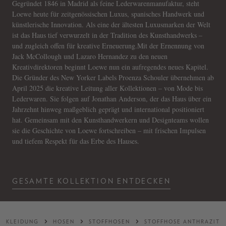
Gegründet 1846 in Madrid als feine Lederwarenmanufaktur, steht
Loewe heute für zeitgenössischen Luxus, spanisches Handwerk und
künstlerische Innovation. Als eine der ältesten Luxusmarken der Welt
ist das Haus tief verwurzelt in der Tradition des Kunsthandwerks –
und zugleich offen für kreative Erneuerung.Mit der Ernennung von
Jack McCollough und Lazaro Hernandez zu den neuen
Kreativdirektoren beginnt Loewe nun ein aufregendes neues Kapitel.
Die Gründer des New Yorker Labels Proenza Schouler übernehmen ab
April 2025 die kreative Leitung aller Kollektionen – von Mode bis
Lederwaren. Sie folgen auf Jonathan Anderson, der das Haus über ein
Jahrzehnt hinweg maßgeblich geprägt und international positioniert
hat. Gemeinsam mit den Kunsthandwerkern und Designteams wollen
sie die Geschichte von Loewe fortschreiben – mit frischen Impulsen
und tiefem Respekt für das Erbe des Hauses.
GESAMTE KOLLEKTION ENTDECKEN
KLEIDUNG
HOSEN
STOFFHOSEN
STOFFHOSE ANTHRAZIT