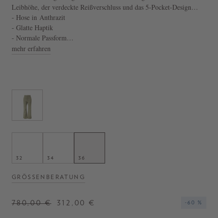
Leibhöhe, der verdeckte Reißverschluss und das 5-Pocket-Design
zeichnen dieses Modell aus. Die Gürtellaschen, ein rückseitiges Logo-
- Hose in Anthrazit
Patch und die dezent glänzende Optik zeichnen dieses Modell aus.
- Glatte Haptik
- Normale Passform
- Hergestellt in Italien
mehr erfahren
32
34
36
GRÖSSENBERATUNG
780,00 €
312,00 €
-60 %