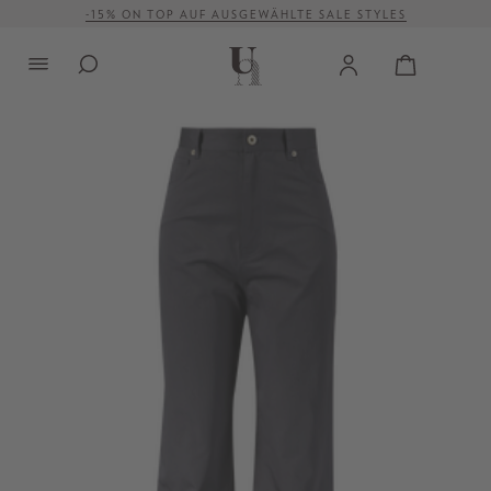
-15% ON TOP AUF AUSGEWÄHLTE SALE STYLES
alt springen
VERSANDKOSTENFREI AB 500 €