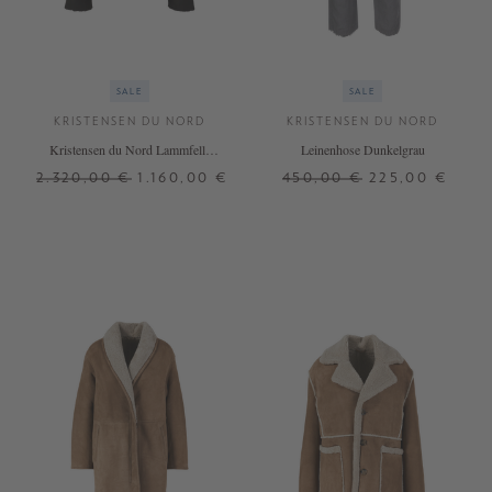
SALE
SALE
KRISTENSEN DU NORD
KRISTENSEN DU NORD
Kristensen du Nord Lammfell-
Leinenhose Dunkelgrau
Wendejacke Schwarz
2.320,00 €
1.160,00 €
450,00 €
225,00 €
0
2
4
4
+ WEITERE FARBEN