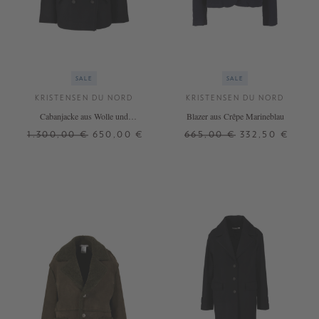
SALE
SALE
KRISTENSEN DU NORD
KRISTENSEN DU NORD
Cabanjacke aus Wolle und
Blazer aus Crêpe Marineblau
Cashmere Schwarz
1.300,00 €
650,00 €
665,00 €
332,50 €
2
2