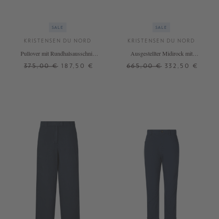
SALE
SALE
KRISTENSEN DU NORD
KRISTENSEN DU NORD
Pullover mit Rundhalsausschnitt
Ausgestellter Midirock mit
Olivgrün
Streifenmuster Blau
375,00 €
187,50 €
665,00 €
332,50 €
3
4
2
4