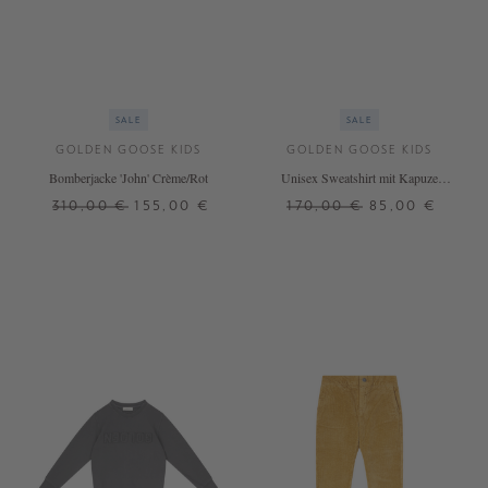
SALE
SALE
GOLDEN GOOSE KIDS
GOLDEN GOOSE KIDS
Bomberjacke 'John' Crème/Rot
Unisex Sweatshirt mit Kapuze
Grün/Marineblau
310,00 €
155,00 €
170,00 €
85,00 €
10 J.
8 J.