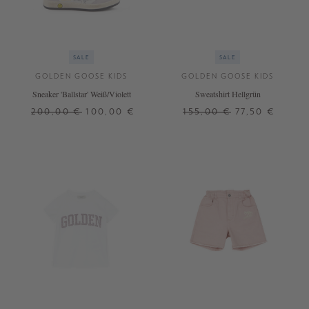
SALE
SALE
GOLDEN GOOSE KIDS
GOLDEN GOOSE KIDS
Sneaker 'Ballstar' Weiß/Violett
Sweatshirt Hellgrün
200,00 €
100,00 €
155,00 €
77,50 €
32
6 J.
8 J.