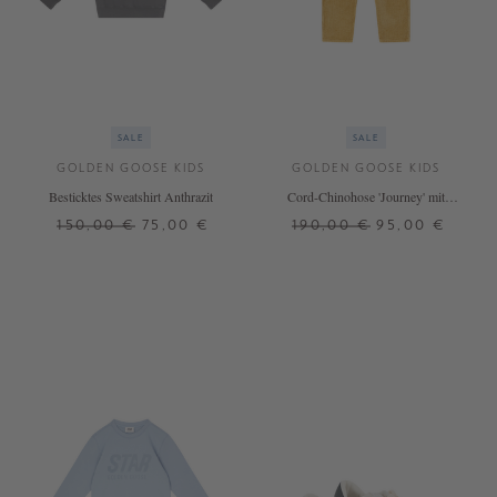
SALE
SALE
GOLDEN GOOSE KIDS
GOLDEN GOOSE KIDS
Besticktes Sweatshirt Anthrazit
Cord-Chinohose 'Journey' mit
Stickerei Braun
150,00 €
75,00 €
190,00 €
95,00 €
6 J.
8 J.
10 J.
6 J.
8 J.
12 J.