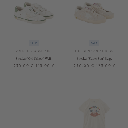
SALE
SALE
GOLDEN GOOSE KIDS
GOLDEN GOOSE KIDS
Sneaker 'Old School' Weiß
Sneaker 'Super-Star' Beige
230,00 €
115,00 €
250,00 €
125,00 €
29
32
35
28
30
31
32