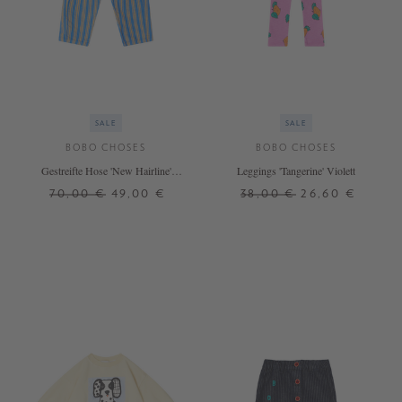
SALE
SALE
BOBO CHOSES
BOBO CHOSES
Gestreifte Hose 'New Hairline'
Leggings 'Tangerine' Violett
Blau
70,00 €
49,00 €
38,00 €
26,60 €
6 J.
8 J.
2 J.