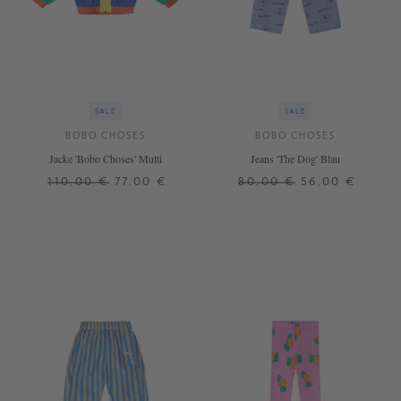
SALE
SALE
BOBO CHOSES
BOBO CHOSES
Jacke 'Bobo Choses' Multi
Jeans 'The Dog' Blau
110,00 €
77,00 €
80,00 €
56,00 €
6 J.
8 J.
4 J.
8 J.