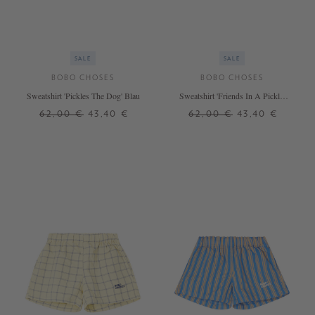
SALE
SALE
BOBO CHOSES
BOBO CHOSES
Sweatshirt 'Pickles The Dog' Blau
Sweatshirt 'Friends In A Pickle'
Grau
62,00 €
43,40 €
62,00 €
43,40 €
2 J.
4 J.
6 J.
8 J.
2 J.
4 J.
6 J.