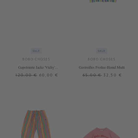
SALE
SALE
BOBO CHOSES
BOBO CHOSES
Gepolsterte Jacke 'Vichy'
Gestreiftes Frottee-Hemd Multi
Pink/Orange
120,00 €
60,00 €
65,00 €
32,50 €
4 J.
6 J.
8 J.
4 J.
6 J.