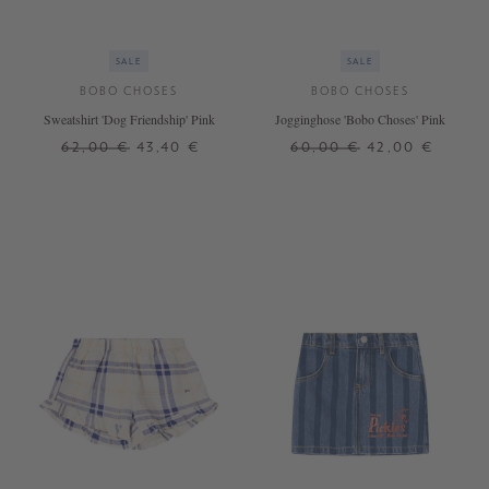
SALE
SALE
BOBO CHOSES
BOBO CHOSES
Sweatshirt 'Dog Friendship' Pink
Jogginghose 'Bobo Choses' Pink
62,00 €
43,40 €
60,00 €
42,00 €
2 J.
6 J.
8 J.
2 J.
6 J.
8 J.