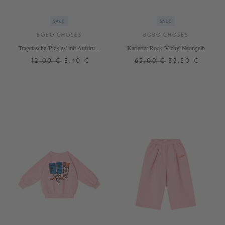
SALE
SALE
BOBO CHOSES
BOBO CHOSES
Tragetasche 'Pickles' mit Aufdruck
Karierter Rock 'Vichy' Neongelb
Pink
12,00 €
8,40 €
65,00 €
32,50 €
ONE SIZE
2 J.
4 J.
6 J.
8 J.