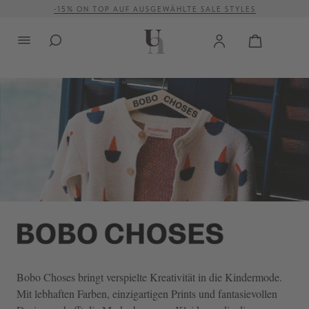
-15% ON TOP AUF AUSGEWÄHLTE SALE STYLES
VERSANDKOSTENFREI AB 500 €
alt springen
Bobo Choses
bringt verspielte Kreativität in die Kindermode.
Mit lebhaften Farben, einzigartigen Prints und fantasievollen