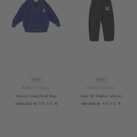
SALE
SALE
BOBO CHOSES
BOBO CHOSES
Pullover 'Gingerbread' Blau
Jeans 'BC Shadow' Schwarz
100,00 €
50,00 €
89,00 €
44,50 €
6 J.
2 J.
6 J.