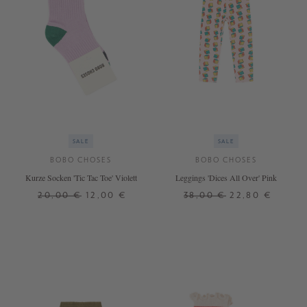
SALE
SALE
BOBO CHOSES
BOBO CHOSES
Kurze Socken 'Tic Tac Toe' Violett
Leggings 'Dices All Over' Pink
20,00 €
12,00 €
38,00 €
22,80 €
23
29
4 J.
6 J.