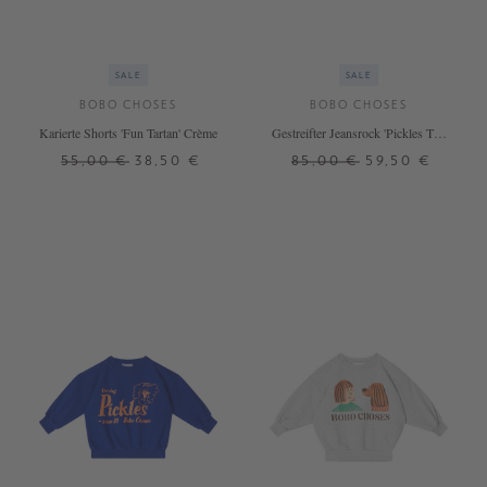
SALE
SALE
BOBO CHOSES
BOBO CHOSES
Karierte Shorts 'Fun Tartan' Crème
Gestreifter Jeansrock 'Pickles The
Dog' Blau
55,00 €
38,50 €
85,00 €
59,50 €
2 J.
4 J.
6 J.
2 J.
4 J.
6 J.