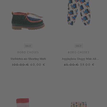
SALE
SALE
BOBO CHOSES
BOBO CHOSES
Stiefeletten aus Shearling Multi
Jogginghose 'Doggy Mate All
Over' Crème
100,00 €
60,00 €
65,00 €
39,00 €
30
4 J.
6 J.