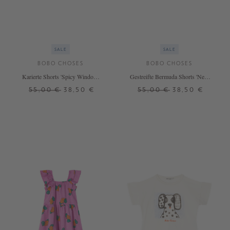
SALE
SALE
BOBO CHOSES
BOBO CHOSES
Karierte Shorts 'Spicy Window'
Gestreifte Bermuda Shorts 'New
Gelb
Hairline' Blau
55,00 €
38,50 €
55,00 €
38,50 €
2 J.
4 J.
8 J.
2 J.
4 J.
8 J.