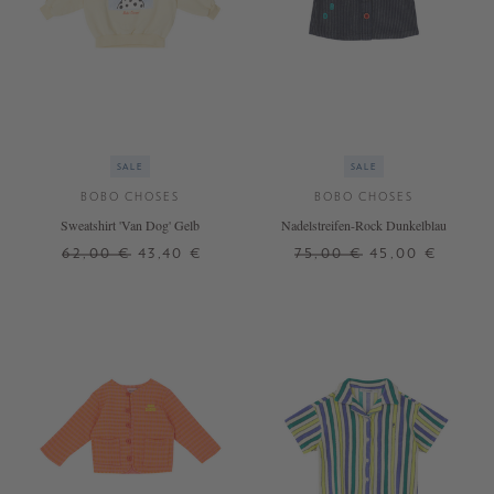
SALE
SALE
BOBO CHOSES
BOBO CHOSES
Sweatshirt 'Van Dog' Gelb
Nadelstreifen-Rock Dunkelblau
62,00 €
43,40 €
75,00 €
45,00 €
8 J.
2 J.
4 J.
6 J.
8 J.