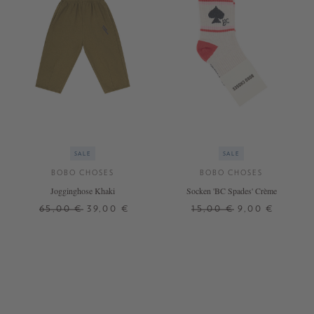
SALE
SALE
BOBO CHOSES
BOBO CHOSES
Jogginghose Khaki
Socken 'BC Spades' Crème
65,00 €
39,00 €
15,00 €
9,00 €
6 J.
8 J.
23
26