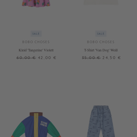
SALE
SALE
BOBO CHOSES
BOBO CHOSES
Kleid 'Tangerine' Violett
T-Shirt 'Van Dog' Weiß
60,00 €
42,00 €
35,00 €
24,50 €
2 J.
6 J.
2 J.