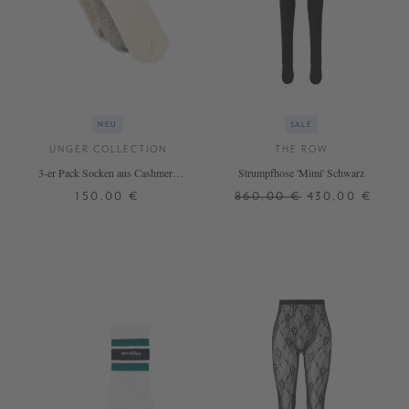
NEU
SALE
UNGER COLLECTION
THE ROW
3-er Pack Socken aus Cashmere
Strumpfhose 'Mimi' Schwarz
Hazel/Silver Melange/Vanilla
150,00 €
860,00 €
430,00 €
ONE SIZE
M
L
+ WEITERE FARBEN