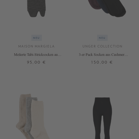
NEU
NEU
MAISON MARGIELA
UNGER COLLECTION
Melierte Tabi-Stricksocken aus
3-er Pack Socken aus Cashmere
Wolle Dunkelgrau
Blackberry/Midnight/Black
95,00 €
150,00 €
S
M
ONE SIZE
+ WEITERE FARBEN