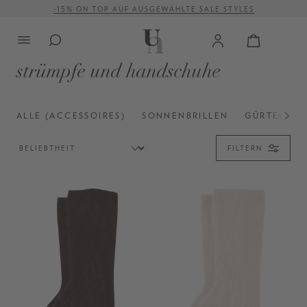
-15% ON TOP AUF AUSGEWÄHLTE SALE STYLES
alt springen
VERSANDKOSTENFREI AB 500 €
strümpfe und handschuhe
ALLE (ACCESSOIRES)
SONNENBRILLEN
GÜRTEL
FILTERN