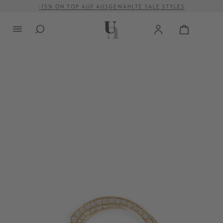
-15% ON TOP AUF AUSGEWÄHLTE SALE STYLES
alt springen
VERSANDKOSTENFREI AB 500 €