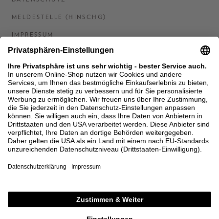
MELDESTELLE (HINSCHG)
IMPRESSUM
BARRIEREFREIHEITSERKLÄRUNG
KONTAKT
COOKIES
MEN'S WORLD: BRAUN HAMBURG
Ein Unternehmen der Unger GmbH & Co. KG
*BIS 31.08.26 EINMALIG EINLÖSBAR AB EINEM
EINKAUF VON 400 € NACH RETOURE, NICHT
ANWENDBAR AUF BEREITS GETÄTIGTE
BESTELLUNGEN. ABZUG ERFOLGT NACH EINGABE IM
CHECKOUT. GUTSCHEINE, REDUZIERTE ARTIKEL
SOWIE VEREINZELTE MARKEN SIND VON DER
AKTION AUSGESCHLOSSEN.