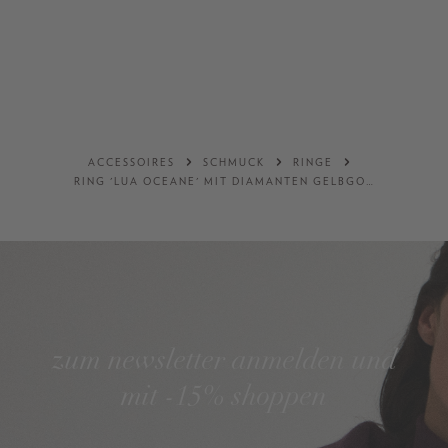
32
34
36
ONE SIZE
DETAILS
DETAILS
ACCESSOIRES
SCHMUCK
RINGE
RING 'LUA OCEANE' MIT DIAMANTEN GELBGOLD
zum newsletter anmelden und
mit -15% shoppen