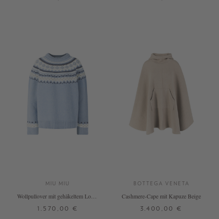
32
34
36
38
ONE SIZE
DETAILS
DETAILS
MIU MIU
BOTTEGA VENETA
Wollpullover mit gehäkeltem Logo-
Cashmere-Cape mit Kapuze Beige
Aufnäher in Hellblau
1.570,00 €
3.400,00 €