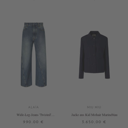
ONE SIZE
S
M
+ WEITERE FARBEN
DETAILS
DETAILS
ALAÏA
MIU MIU
Wide-Leg-Jeans 'Twisted'
Jacke aus Kid Mohair Marineblau
Mittelblau
990,00 €
3.650,00 €