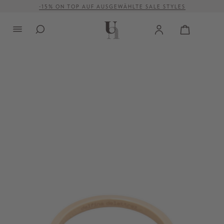
-15% ON TOP AUF AUSGEWÄHLTE SALE STYLES
alt springen
VERSANDKOSTENFREI AB 500 €