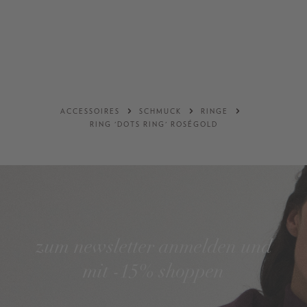
36
38
DETAILS
DETAILS
ACCESSOIRES
SCHMUCK
RINGE
RING 'DOTS RING' ROSÉGOLD
zum newsletter anmelden und
mit -15% shoppen