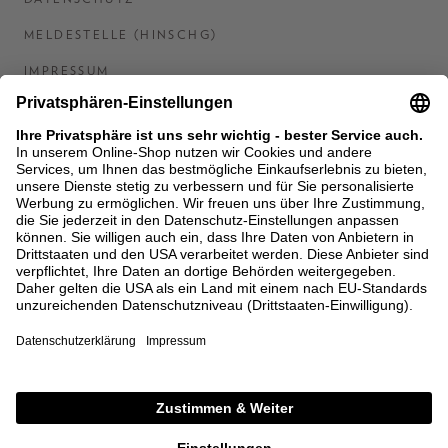
MELDESTELLE (HINSCHG)
IMPRESSUM
BARRIEREFREIHEITSERKLÄRUNG
KONTAKT
COOKIES
MEN'S WORLD: BRAUN HAMBURG
Ein Unternehmen der Unger GmbH & Co. KG
*BIS 31.08.26 EINMALIG EINLÖSBAR AB EINEM
EINKAUF VON 400 € NACH RETOURE, NICHT
ANWENDBAR AUF BEREITS GETÄTIGTE
BESTELLUNGEN. ABZUG ERFOLGT NACH EINGABE IM
CHECKOUT. GUTSCHEINE, REDUZIERTE ARTIKEL
SOWIE VEREINZELTE MARKEN SIND VON DER
AKTION AUSGESCHLOSSEN.