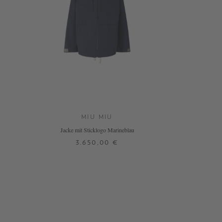
MIU MIU
Jacke mit Sticklogo Marineblau
3.650,00 €
32
34
36
DETAILS