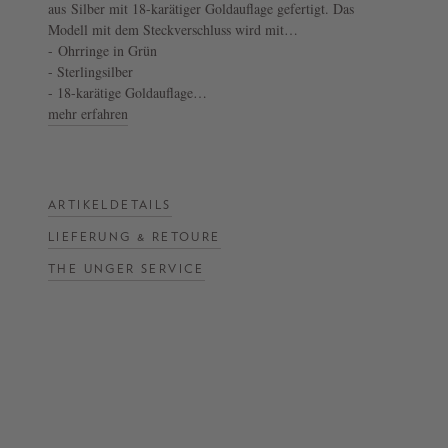
aus Silber mit 18-karätiger Goldauflage gefertigt. Das
Modell mit dem Steckverschluss wird mit
NOW
einem Simili-Malachit im Inneren stilvoll ergänzt.
- Ohrringe in Grün
LIVE:
- Sterlingsilber
UNGER
- 18-karätige Goldauflage
- Hergestellt in Italien
mehr erfahren
COLLECTION
F/W
26
ARTIKELDETAILS
LIEFERUNG & RETOURE
THE UNGER SERVICE