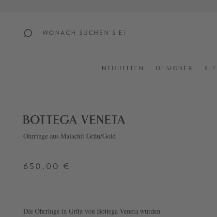
springen
Zur Hauptnavigation springen
beliebte
themen
NEUHEITEN
DESIGNER
KL
SUMMER
SALE:
UP
TO
60%
Ohrringe aus Malachit Grün/Gold
OFF
650,00 €
SHOP
ALL
NEW
IN
Die Ohrringe in Grün von Bottega Veneta wurden
STYLES