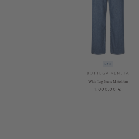
NEU
BOTTEGA VENETA
Wide-Leg Jeans Mittelblau
1.000,00 €
32
34
36
38
DETAILS