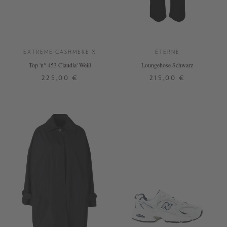
EXTREME CASHMERE X
ÉTERNE
Top 'n° 453 Claudia' Weiß
Loungehose Schwarz
225,00 €
215,00 €
ONE SIZE
XS
S
M
L
XL
+ WEITERE FARBEN
+ WEITERE FARBEN
DETAILS
DETAILS