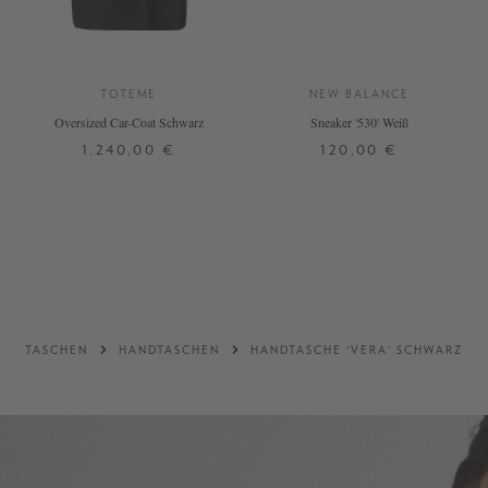
TOTEME
NEW BALANCE
Oversized Car-Coat Schwarz
Sneaker '530' Weiß
1.240,00 €
120,00 €
32
34
36
38
38,5
42
DETAILS
DETAILS
TASCHEN
HANDTASCHEN
HANDTASCHE 'VERA' SCHWARZ