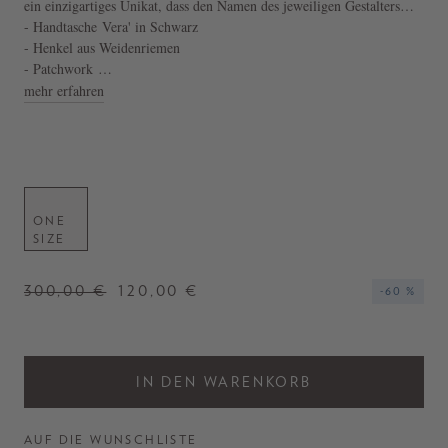
ein einzigartiges Unikat, dass den Namen des jeweiligen Gestalters
ziert.
- Handtasche Vera' in Schwarz
- Henkel aus Weidenriemen
- Patchwork
- Geräumiges Innenfach
mehr erfahren
- Rechteckige Form
- Fransen
- Vermeiden Sie eine Lagerung in der Sonne
- Hergestellt in Brasilien
ONE
SIZE
300,00 €
120,00 €
-60 %
IN DEN WARENKORB
AUF DIE WUNSCHLISTE