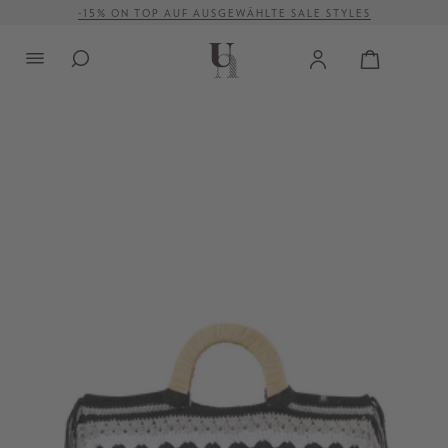
-15% ON TOP AUF AUSGEWÄHLTE SALE STYLES
alt springen
VERSANDKOSTENFREI AB 500 €