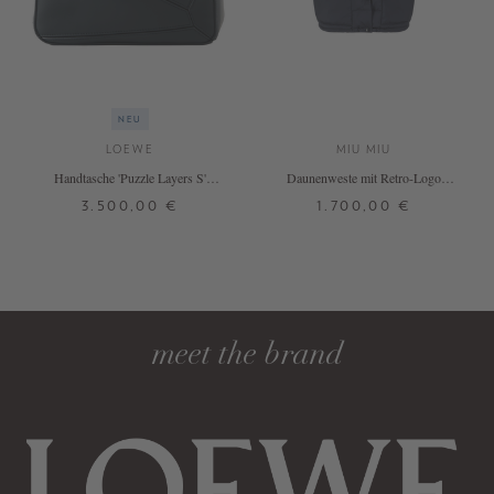
NEU
LOEWE
MIU MIU
Handtasche 'Puzzle Layers S'
Daunenweste mit Retro-Logo
Multicolor/Deep Navy
Marineblau
3.500,00 €
1.700,00 €
ONE SIZE
34
DETAILS
DETAILS
meet the brand