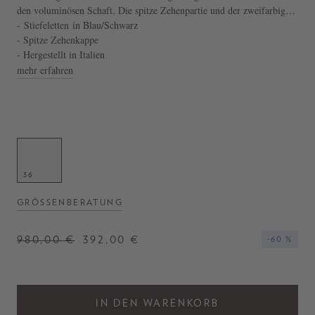
den voluminösen Schaft. Die spitze Zehenpartie und der zweifarbige
Denim-Einsatz zeichnen dieses Modell aus.
- Stiefeletten in Blau/Schwarz
- Spitze Zehenkappe
- Hergestellt in Italien
mehr erfahren
36
GRÖSSENBERATUNG
980,00 €
392,00 €
-60 %
IN DEN WARENKORB