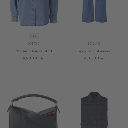
NEU
LOEWE
LOEWE
Oversized Denimhemd mit
Baggy-Jeans mit Anagram
Batwing-Ärmeln Blau
Mittelblau
950,00 €
950,00 €
32
34
36
38
38
DETAILS
DETAILS