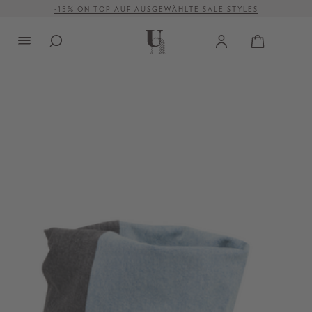
-15% ON TOP AUF AUSGEWÄHLTE SALE STYLES
alt springen
VERSANDKOSTENFREI AB 500 €