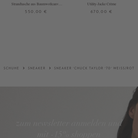
Strandtasche aus Baumwollcanvas
Utility-Jacke Crème
Ecru/Schwarz
550,00 €
670,00 €
ONE SIZE
32
34
36
DETAILS
DETAILS
SCHUHE
SNEAKER
SNEAKER 'CHUCK TAYLOR '70' WEISS/ROT
zum newsletter anmelden und
mit -15% shoppen