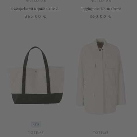
NILI LOTAN
NILI LOTAN
Sweatjacke mit Kapuze 'Callie Zip'
Jogginghose 'Nolan' Crème
Crème
365,00 €
360,00 €
M
L
XL
DETAILS
DETAILS
NEU
TOTEME
TOTEME