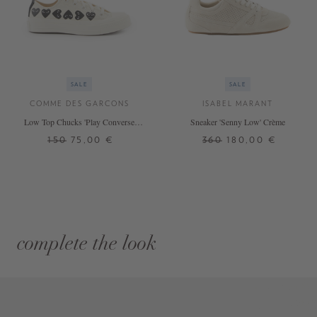
SALE
SALE
COMME DES GARCONS
ISABEL MARANT
Low Top Chucks 'Play Converse
Sneaker 'Senny Low' Crème
Heart' Crème
150
75,00 €
360
180,00 €
complete the look