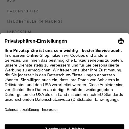
AGB
DATENSCHUTZ
MELDESTELLE (HINSCHG)
IMPRESSUM
BARRIEREFREIHEITSERKLÄRUNG
KONTAKT
COOKIES
MEN'S WORLD: BRAUN HAMBURG
Ein Unternehmen der Unger GmbH & Co. KG
*BIS 31.08.26 EINMALIG EINLÖSBAR AB EINEM
EINKAUF VON 400 € NACH RETOURE, NICHT
ANWENDBAR AUF BEREITS GETÄTIGTE
BESTELLUNGEN. ABZUG ERFOLGT NACH EINGABE IM
CHECKOUT. GUTSCHEINE, REDUZIERTE ARTIKEL