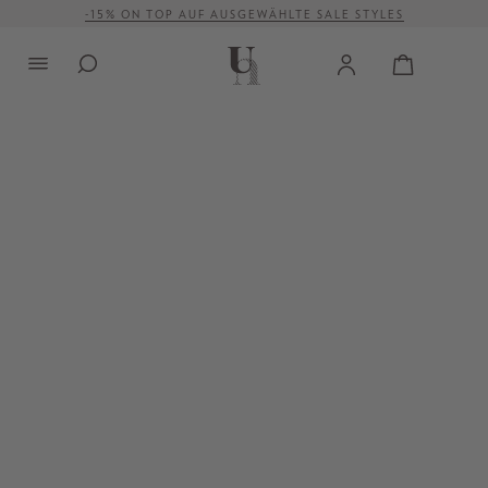
-15% ON TOP AUF AUSGEWÄHLTE SALE STYLES
alt springen
VERSANDKOSTENFREI AB 500 €