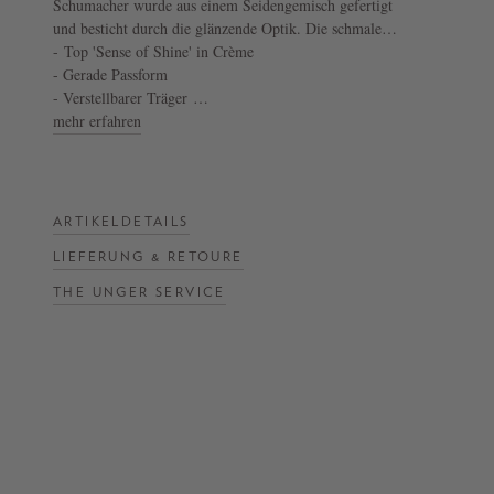
Schumacher wurde aus einem Seidengemisch gefertigt
und besticht durch die glänzende Optik. Die schmalen
NOW
Spaghettiträger und der tiefe V-Ausschnitt zeichnet
- Top 'Sense of Shine' in Crème
dieses moderne Modell aus.
- Gerade Passform
LIVE:
- Verstellbarer Träger
UNGER
- Glänzendes Finish
mehr erfahren
COLLECTION
F/W
26
ARTIKELDETAILS
LIEFERUNG & RETOURE
THE UNGER SERVICE