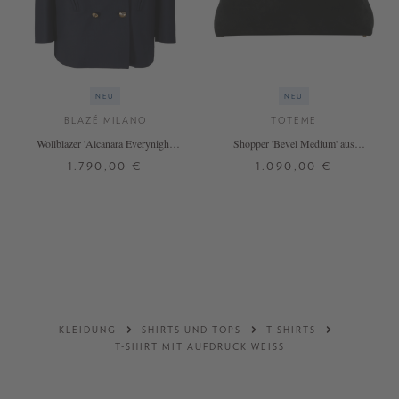
NEU
NEU
BLAZÉ MILANO
TOTEME
Wollblazer 'Alcanara Everynight'
Shopper 'Bevel Medium' aus
Marineblau
Velourleder Schwarz
1.790,00 €
1.090,00 €
00
0
1
2
3
ONE SIZE
DETAILS
DETAILS
KLEIDUNG
SHIRTS UND TOPS
T-SHIRTS
T-SHIRT MIT AUFDRUCK WEISS