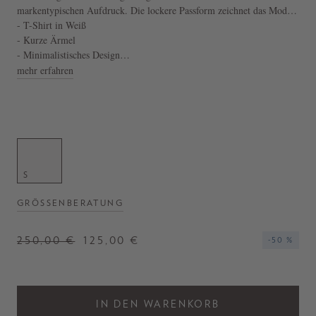
markentypischen Aufdruck. Die lockere Passform zeichnet das Modell
aus. Die gerade Silhouette und der Rundhalsausschnitt perfektioniert
- T-Shirt in Weiß
diesen Look.
- Kurze Ärmel
- Minimalistisches Design
- Hergestellt in Portugal
mehr erfahren
S
GRÖSSENBERATUNG
250,00 €
125,00 €
-50 %
IN DEN WARENKORB