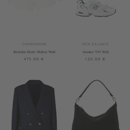
ZIMMERMANN
NEW BALANCE
Bestickte Shorts 'Mahon' Weiß
Sneaker '530' Weiß
475,00 €
120,00 €
0
38,5
42
DETAILS
DETAILS