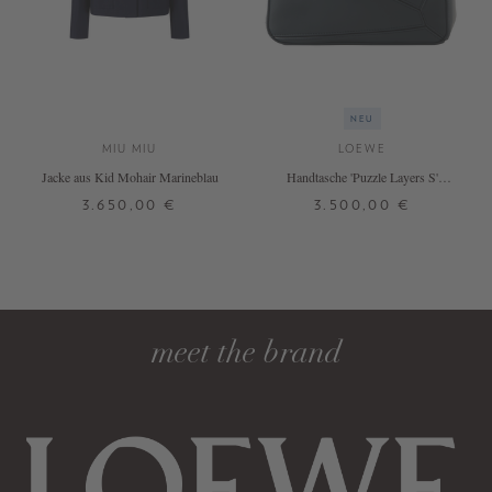
NEU
MIU MIU
LOEWE
Jacke aus Kid Mohair Marineblau
Handtasche 'Puzzle Layers S'
Multicolor/Deep Navy
3.650,00 €
3.500,00 €
38
ONE SIZE
DETAILS
DETAILS
meet the brand