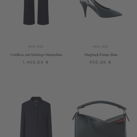
MIU MIU
MIU MIU
Cordhose mit Sticklogo Marineblau
Slingback-Pumps Blau
1.400,00 €
950,00 €
32
34
36
39
DETAILS
DETAILS