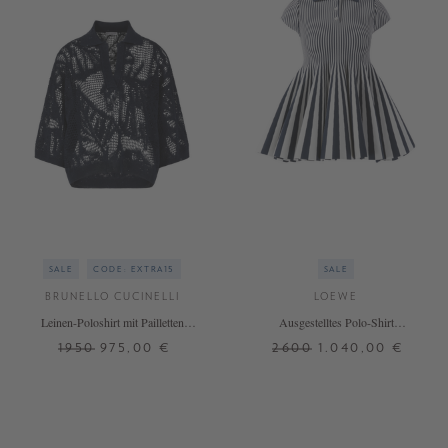
SALE
CODE: EXTRA15
SALE
BRUNELLO CUCINELLI
LOEWE
Leinen-Poloshirt mit Pailletten
Ausgestelltes Polo-Shirt
Marineblau
Weiß/Marineblau
1950
975,00 €
2600
1.040,00 €