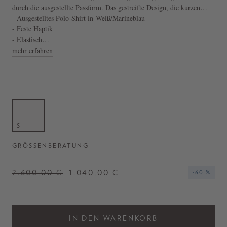
durch die ausgestellte Passform. Das gestreifte Design, die kurzen
Puffärmel und die ausgestellte Silhouette zeichnen das moderne
- Ausgestelltes Polo-Shirt in Weiß/Marineblau
Modell aus. Der klassische Kent-Kragen und die kurze Knopfleiste
- Feste Haptik
vollenden das Design.
- Elastisch
- Hergestellt in Italien
mehr erfahren
S
GRÖSSENBERATUNG
2.600,00 €
1.040,00 €
-60 %
IN DEN WARENKORB