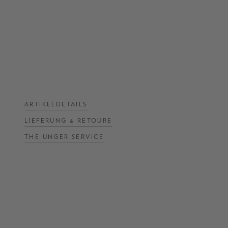
NOW
LIVE:
UNGER
COLLECTION
F/W
26
ARTIKELDETAILS
LIEFERUNG & RETOURE
THE UNGER SERVICE