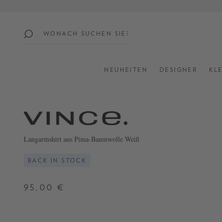
springen
Zur Hauptnavigation springen
beliebte
themen
NEUHEITEN
DESIGNER
KL
SUMMER
SALE:
UP
TO
60%
Langarmshirt aus Pima-Baumwolle Weiß
OFF
BACK IN STOCK
SHOP
ALL
95,00 €
NEW
IN
STYLES